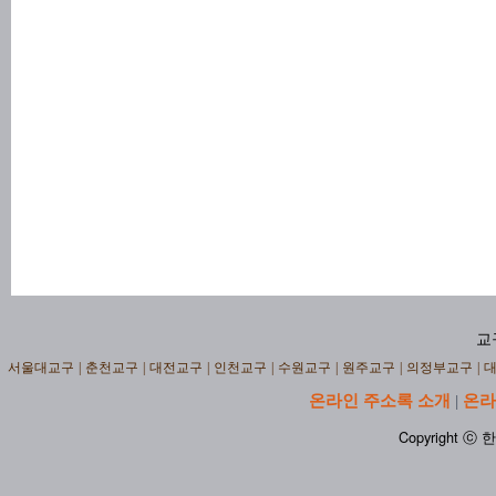
교
서울대교구
|
춘천교구
|
대전교구
|
인천교구
|
수원교구
|
원주교구
|
의정부교구
|
온라인 주소록 소개
온라
|
Copyright ⓒ