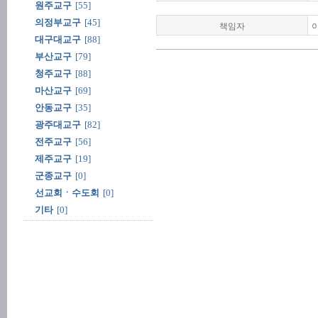
원주교구
[55]
의정부교구
[45]
책임자
대구대교구
[88]
부산교구
[79]
청주교구
[88]
마산교구
[69]
안동교구
[35]
광주대교구
[82]
전주교구
[56]
제주교구
[19]
군종교구
[0]
선교회ㆍ수도회
[0]
기타
[0]