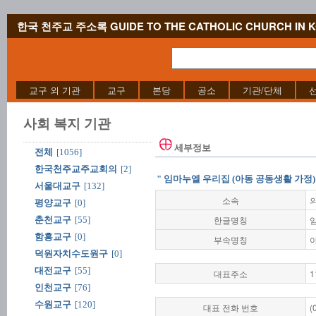
한국 천주교 주소록 GUIDE TO THE CATHOLIC CHURCH IN 
교구 외 기관
교구
본당
공소
기관/단체
사회 복지 기관
세부정보
전체
[1056]
한국천주교주교회의
[2]
" 임마누엘 우리집 (아동 공동생활 가정) 
서울대교구
[132]
소속
평양교구
[0]
한글명칭
춘천교구
[55]
함흥교구
[0]
부속명칭
덕원자치수도원구
[0]
대전교구
[55]
대표주소
1
인천교구
[76]
수원교구
[120]
대표 전화 번호
(