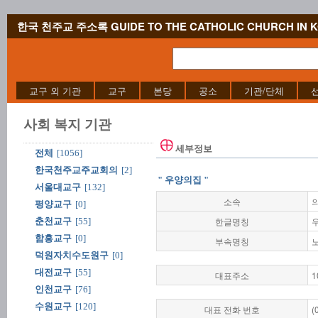
한국 천주교 주소록 GUIDE TO THE CATHOLIC CHURCH IN 
교구 외 기관
교구
본당
공소
기관/단체
사회 복지 기관
세부정보
전체
[1056]
한국천주교주교회의
[2]
" 우양의집 "
서울대교구
[132]
소속
평양교구
[0]
한글명칭
춘천교구
[55]
함흥교구
[0]
부속명칭
덕원자치수도원구
[0]
대전교구
[55]
대표주소
1
인천교구
[76]
수원교구
[120]
대표 전화 번호
(