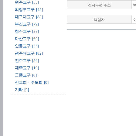
원주교구
[55]
전자우편 주소
f
의정부교구
[45]
대구대교구
[88]
책임자
부산교구
[79]
청주교구
[88]
마산교구
[69]
안동교구
[35]
광주대교구
[82]
전주교구
[56]
제주교구
[19]
군종교구
[0]
선교회ㆍ수도회
[0]
기타
[0]