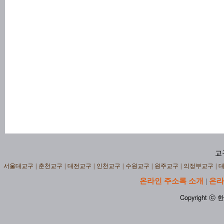
교
서울대교구
|
춘천교구
|
대전교구
|
인천교구
|
수원교구
|
원주교구
|
의정부교구
|
온라인 주소록 소개
온라
|
Copyright ⓒ