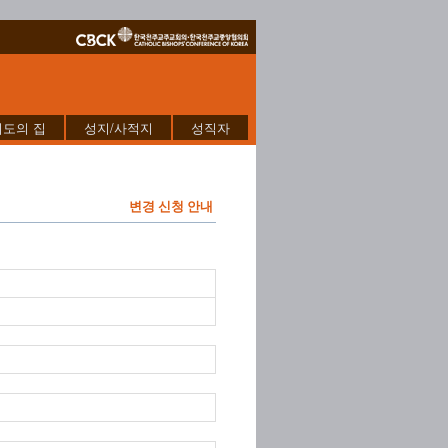
기도의 집
성지/사적지
성직자
변경 신청 안내