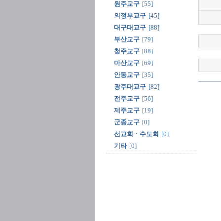
원주교구
[55]
의정부교구
[45]
대구대교구
[88]
부산교구
[79]
청주교구
[88]
마산교구
[69]
안동교구
[35]
광주대교구
[82]
전주교구
[56]
제주교구
[19]
군종교구
[0]
선교회ㆍ수도회
[0]
기타
[0]