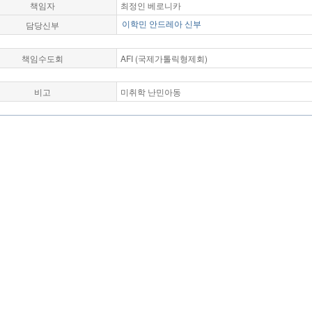
책임자
최정인 베로니카
담당신부
이학민 안드레아 신부
책임수도회
AFI (국제가톨릭형제회)
비고
미취학 난민아동