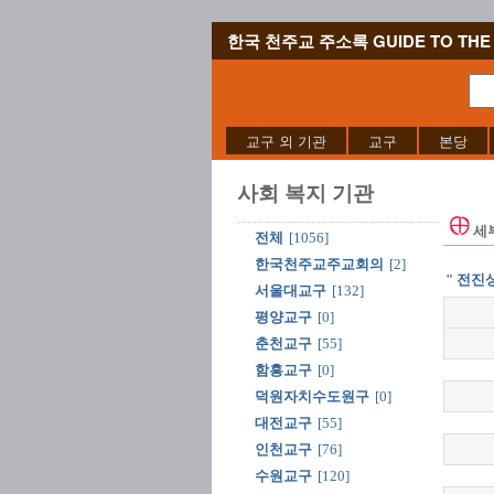
한국 천주교 주소록 GUIDE TO THE 
교구 외 기관
교구
본당
사회 복지 기관
세
전체
[1056]
한국천주교주교회의
[2]
" 전진
서울대교구
[132]
평양교구
[0]
춘천교구
[55]
함흥교구
[0]
덕원자치수도원구
[0]
대전교구
[55]
인천교구
[76]
수원교구
[120]