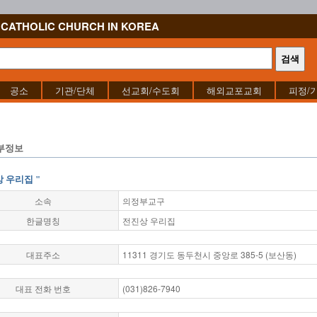
CATHOLIC CHURCH IN KOREA
공소
기관/단체
선교회/수도회
해외교포교회
피정/
부정보
상 우리집 "
소속
의정부교구
한글명칭
전진상 우리집
대표주소
11311 경기도 동두천시 중앙로 385-5 (보산동)
대표 전화 번호
(031)826-7940