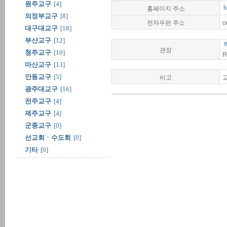
원주교구
[4]
홈페이지 주소
h
의정부교구
[8]
전자우편 주소
c
대구대교구
[18]
부산교구
[12]
관장
청주교구
[10]
R
마산교구
[13]
비고
교
안동교구
[5]
광주대교구
[16]
전주교구
[4]
제주교구
[4]
군종교구
[0]
선교회ㆍ수도회
[0]
기타
[0]