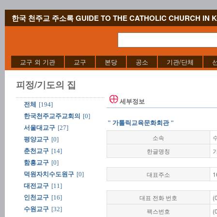
한국 천주교 주소록 GUIDE TO THE CATHOLIC CHURCH IN 
교구 외 기관
교구
본당
공소
기관/단체
피정/기도의 집
세부정보
전체
[194]
한국천주교주교회의
[0]
" 가톨릭교육문화회관 "
서울대교구
[27]
소속
평양교구
[0]
한글명칭
춘천교구
[14]
함흥교구
[0]
대표주소
1
덕원자치수도원구
[0]
대전교구
[11]
대표 전화 번호
(
인천교구
[16]
수원교구
[32]
팩스번호
(