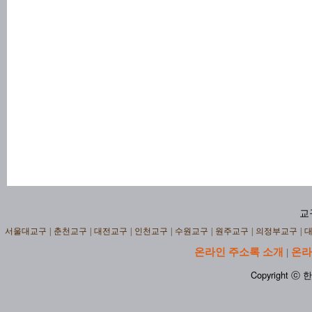
교
서울대교구
|
춘천교구
|
대전교구
|
인천교구
|
수원교구
|
원주교구
|
의정부교구
|
온라인 주소록 소개
온라
|
Copyright ⓒ