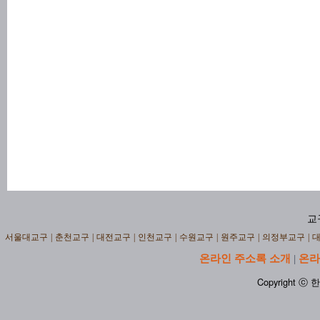
교
서울대교구
|
춘천교구
|
대전교구
|
인천교구
|
수원교구
|
원주교구
|
의정부교구
|
온라인 주소록 소개
온라
|
Copyright ⓒ