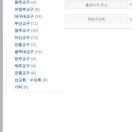
원주교구
[4]
홈페이지 주소
h
의정부교구
[8]
대구대교구
[18]
책임수도회
부산교구
[12]
청주교구
[10]
마산교구
[13]
안동교구
[5]
광주대교구
[16]
전주교구
[4]
제주교구
[4]
군종교구
[0]
선교회ㆍ수도회
[0]
기타
[0]