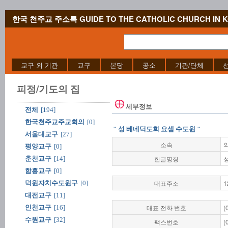
한국 천주교 주소록 GUIDE TO THE CATHOLIC CHURCH IN 
교구 외 기관
교구
본당
공소
기관/단체
피정/기도의 집
세부정보
전체
[194]
한국천주교주교회의
[0]
" 성 베네딕도회 요셉 수도원 "
서울대교구
[27]
소속
평양교구
[0]
한글명칭
춘천교구
[14]
함흥교구
[0]
대표주소
1
덕원자치수도원구
[0]
대전교구
[11]
대표 전화 번호
(
인천교구
[16]
수원교구
[32]
팩스번호
(