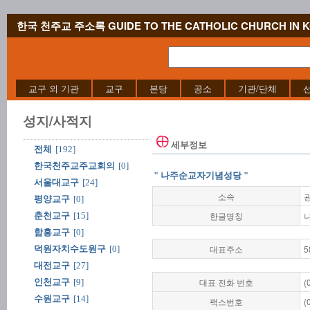
한국 천주교 주소록 GUIDE TO THE CATHOLIC CHURCH IN 
교구 외 기관
교구
본당
공소
기관/단체
성지/사적지
세부정보
전체
[192]
한국천주교주교회의
[0]
" 나주순교자기념성당 "
서울대교구
[24]
소속
평양교구
[0]
한글명칭
춘천교구
[15]
함흥교구
[0]
대표주소
덕원자치수도원구
[0]
대전교구
[27]
대표 전화 번호
(
인천교구
[9]
수원교구
[14]
팩스번호
(