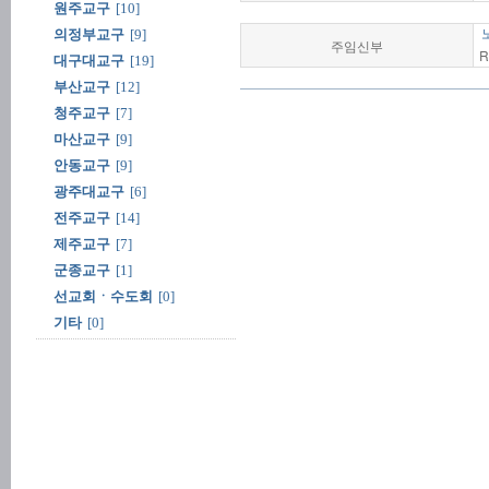
원주교구
[10]
의정부교구
[9]
주임신부
R
대구대교구
[19]
부산교구
[12]
청주교구
[7]
마산교구
[9]
안동교구
[9]
광주대교구
[6]
전주교구
[14]
제주교구
[7]
군종교구
[1]
선교회ㆍ수도회
[0]
기타
[0]