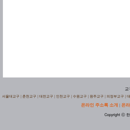
교
서울대교구
|
춘천교구
|
대전교구
|
인천교구
|
수원교구
|
원주교구
|
의정부교구
|
온라인 주소록 소개
온라
|
Copyright ⓒ