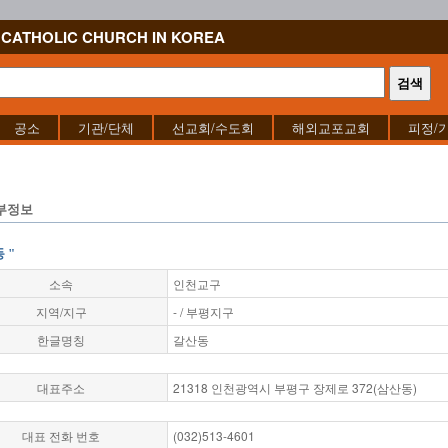
CATHOLIC CHURCH IN KOREA
공소
기관/단체
선교회/수도회
해외교포교회
피정/
부정보
 "
소속
인천교구
지역/지구
- / 부평지구
한글명칭
갈산동
대표주소
21318 인천광역시 부평구 장제로 372(삼산동)
대표 전화 번호
(032)513-4601