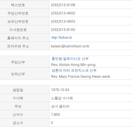
팩스번호
(032)512-9108
주임신부번호
(032)513-4602
보좌신부번호
(032)513-4603
수녀원번호
(032)513-8100
홈페이지 주소
http://kalsan.kr
전자우편 주소
kalsan@caincheon.or.kr
홍민용 알로이시오 신부
주임신부
Rev. Aloisio Hong Min-yong
성환석 마리 프란치스코 신부
보좌신부
Rev. Mary Francis Seong Hwan-seok
설립일
1976.10.04
수녀회
노틀담 수녀회
주보
성녀 클라라
신자수
7,800
공소수
0