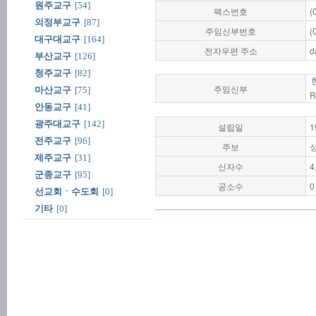
원주교구
[54]
팩스번호
(
의정부교구
[87]
주임신부번호
(
대구대교구
[164]
전자우편 주소
d
부산교구
[126]
청주교구
[82]
주임신부
마산교구
[75]
R
안동교구
[41]
광주대교구
[142]
설립일
1
전주교구
[96]
주보
제주교구
[31]
신자수
4
군종교구
[95]
공소수
0
선교회ㆍ수도회
[0]
기타
[0]