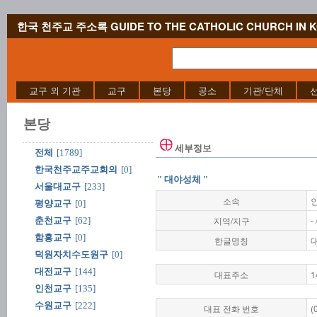
한국 천주교 주소록 GUIDE TO THE CATHOLIC CHURCH IN 
교구 외 기관
교구
본당
공소
기관/단체
본당
세부정보
전체
[1789]
한국천주교주교회의
[0]
" 대야성체 "
서울대교구
[233]
소속
평양교구
[0]
지역/지구
-
춘천교구
[62]
함흥교구
[0]
한글명칭
덕원자치수도원구
[0]
대전교구
[144]
대표주소
1
인천교구
[135]
수원교구
[222]
대표 전화 번호
(