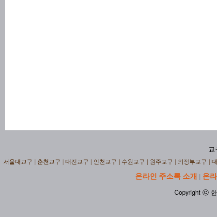
교
서울대교구
|
춘천교구
|
대전교구
|
인천교구
|
수원교구
|
원주교구
|
의정부교구
|
온라인 주소록 소개
온라
|
Copyright ⓒ