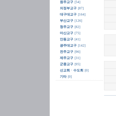
원주교구
[54]
의정부교구
[87]
대구대교구
[164]
부산교구
[126]
청주교구
[82]
마산교구
[75]
안동교구
[41]
광주대교구
[142]
전주교구
[96]
제주교구
[31]
군종교구
[95]
선교회ㆍ수도회
[0]
기타
[0]