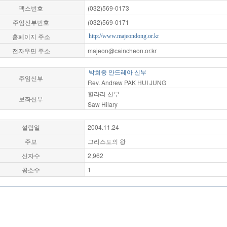
팩스번호
(032)569-0173
주임신부번호
(032)569-0171
홈페이지 주소
http://www.majeondong.or.kr
전자우편 주소
majeon@caincheon.or.kr
박희중 안드레아 신부
주임신부
Rev. Andrew PAK HUI JUNG
힐라리 신부
보좌신부
Saw Hilary
설립일
2004.11.24
주보
그리스도의 왕
신자수
2,962
공소수
1