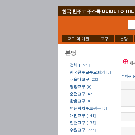
한국 천주교 주소록 GUIDE TO THE 
교구 외 기관
교구
본당
본당
세
전체
[1789]
한국천주교주교회의
[0]
" 마전동
서울대교구
[233]
평양교구
[0]
춘천교구
[62]
함흥교구
[0]
덕원자치수도원구
[0]
대전교구
[144]
인천교구
[135]
수원교구
[222]