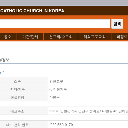
CATHOLIC CHURCH IN KOREA
공소
기관/단체
선교회/수도회
해외교포교회
피정/
부정보
 "
소속
인천교구
지역/지구
- / 검단지구
한글명칭
마전동
대표주소
22678 인천광역시 검단구 청마로148번길 46(당하동
대표 전화 번호
(032)569-0170