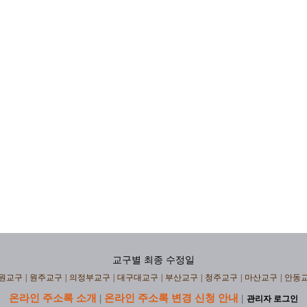
교구별 최종 수정일
원교구
|
원주교구
|
의정부교구
|
대구대교구
|
부산교구
|
청주교구
|
마산교구
|
안동
온라인 주소록 소개
온라인 주소록 변경 신청 안내
|
|
관리자 로그인