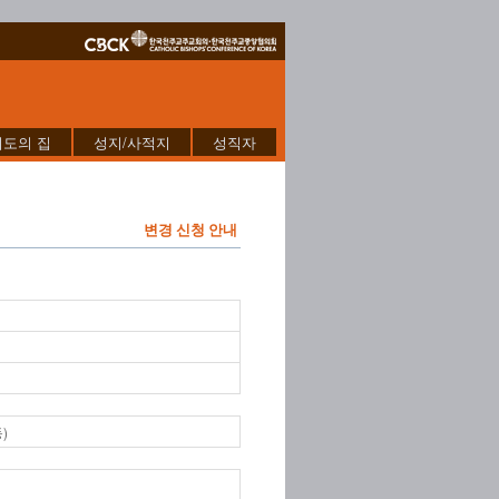
기도의 집
성지/사적지
성직자
변경 신청 안내
)