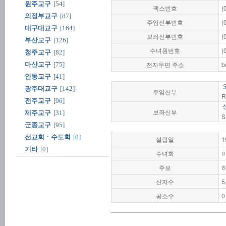
원주교구
[54]
팩스번호
(
의정부교구
[87]
주임신부번호
(
대구대교구
[164]
보좌신부번호
(
부산교구
[126]
수녀원번호
(
청주교구
[82]
전자우편 주소
b
마산교구
[75]
안동교구
[41]
광주대교구
[142]
주임신부
R
전주교구
[96]
보좌신부
제주교구
[31]
S
군종교구
[95]
선교회ㆍ수도회
[0]
설립일
1
기타
[0]
수녀회
주보
신자수
5
공소수
0