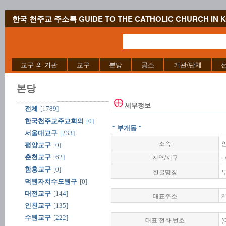
한국 천주교 주소록 GUIDE TO THE CATHOLIC CHURCH IN 
교구 외 기관
교구
본당
공소
기관/단체
본당
세부정보
전체
[1789]
한국천주교주교회의
[0]
" 부개동 "
서울대교구
[233]
소속
평양교구
[0]
지역/지구
-
춘천교구
[62]
함흥교구
[0]
한글명칭
덕원자치수도원구
[0]
대전교구
[144]
대표주소
2
인천교구
[135]
수원교구
[222]
대표 전화 번호
(