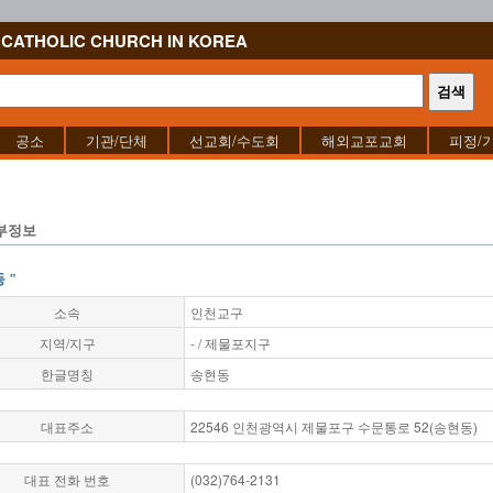
CATHOLIC CHURCH IN KOREA
공소
기관/단체
선교회/수도회
해외교포교회
피정/
부정보
 "
소속
인천교구
지역/지구
- / 제물포지구
한글명칭
송현동
대표주소
22546 인천광역시 제물포구 수문통로 52(송현동)
대표 전화 번호
(032)764-2131