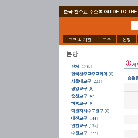
한국 천주교 주소록 GUIDE TO THE 
교구 외 기관
교구
본당
본당
세
전체
[1789]
한국천주교주교회의
[0]
" 송현동
서울대교구
[233]
평양교구
[0]
춘천교구
[62]
함흥교구
[0]
덕원자치수도원구
[0]
대전교구
[144]
인천교구
[135]
수원교구
[222]