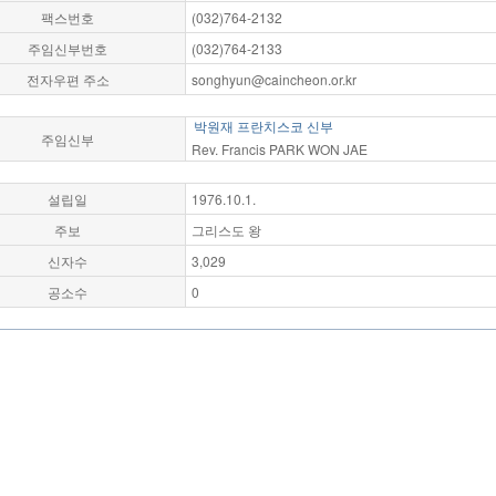
팩스번호
(032)764-2132
주임신부번호
(032)764-2133
전자우편 주소
songhyun@caincheon.or.kr
박원재 프란치스코 신부
주임신부
Rev. Francis PARK WON JAE
설립일
1976.10.1.
주보
그리스도 왕
신자수
3,029
공소수
0