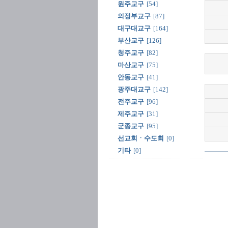
원주교구
[54]
의정부교구
[87]
대구대교구
[164]
부산교구
[126]
청주교구
[82]
마산교구
[75]
안동교구
[41]
광주대교구
[142]
전주교구
[96]
제주교구
[31]
군종교구
[95]
선교회ㆍ수도회
[0]
기타
[0]