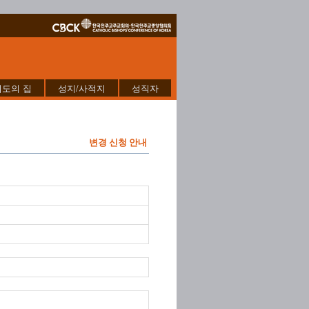
기도의 집
성지/사적지
성직자
변경 신청 안내