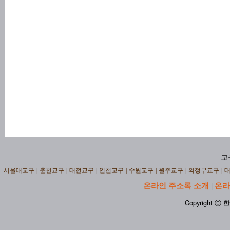
교
서울대교구
|
춘천교구
|
대전교구
|
인천교구
|
수원교구
|
원주교구
|
의정부교구
|
온라인 주소록 소개
온라
|
Copyright ⓒ