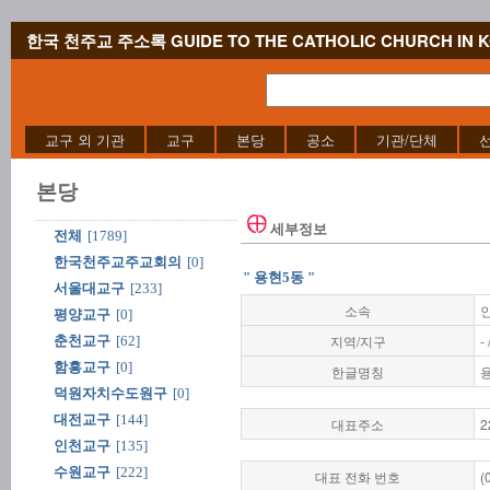
한국 천주교 주소록 GUIDE TO THE CATHOLIC CHURCH IN 
교구 외 기관
교구
본당
공소
기관/단체
본당
세부정보
전체
[1789]
한국천주교주교회의
[0]
" 용현5동 "
서울대교구
[233]
소속
평양교구
[0]
지역/지구
-
춘천교구
[62]
함흥교구
[0]
한글명칭
덕원자치수도원구
[0]
대전교구
[144]
대표주소
2
인천교구
[135]
수원교구
[222]
대표 전화 번호
(