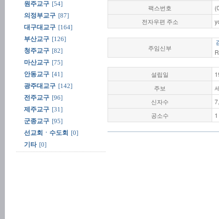
원주교구
[54]
팩스번호
(
의정부교구
[87]
전자우편 주소
y
대구대교구
[164]
부산교구
[126]
주임신부
청주교구
[82]
R
마산교구
[75]
설립일
1
안동교구
[41]
광주대교구
[142]
주보
전주교구
[96]
신자수
7
제주교구
[31]
공소수
1
군종교구
[95]
선교회ㆍ수도회
[0]
기타
[0]