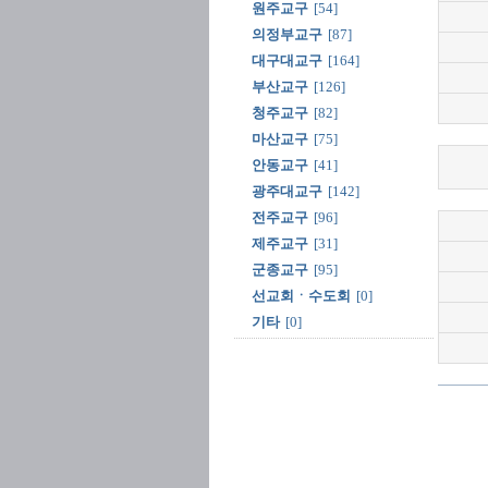
원주교구
[54]
의정부교구
[87]
대구대교구
[164]
부산교구
[126]
청주교구
[82]
마산교구
[75]
안동교구
[41]
광주대교구
[142]
전주교구
[96]
제주교구
[31]
군종교구
[95]
선교회ㆍ수도회
[0]
기타
[0]