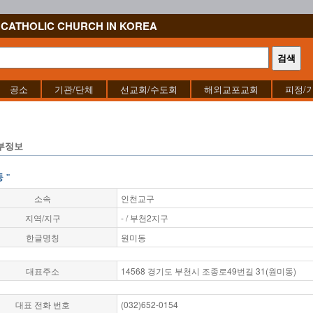
CATHOLIC CHURCH IN KOREA
공소
기관/단체
선교회/수도회
해외교포교회
피정/
부정보
 "
소속
인천교구
지역/지구
- / 부천2지구
한글명칭
원미동
대표주소
14568 경기도 부천시 조종로49번길 31(원미동)
대표 전화 번호
(032)652-0154