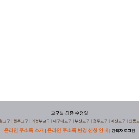
교구별 최종 수정일
원교구
|
원주교구
|
의정부교구
|
대구대교구
|
부산교구
|
청주교구
|
마산교구
|
안동
온라인 주소록 소개
온라인 주소록 변경 신청 안내
|
|
관리자 로그인