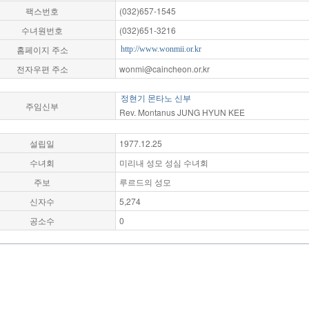
팩스번호
(032)657-1545
수녀원번호
(032)651-3216
홈페이지 주소
http://www.wonmii.or.kr
전자우편 주소
wonmi@caincheon.or.kr
정현기 몬타노 신부
주임신부
Rev. Montanus JUNG HYUN KEE
설립일
1977.12.25
수녀회
미리내 성모 성심 수녀회
주보
루르드의 성모
신자수
5,274
공소수
0