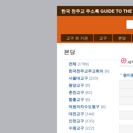
한국 천주교 주소록 GUIDE TO THE 
교구 외 기관
교구
본당
본당
세
전체
[1789]
한국천주교주교회의
[0]
" 원미동
서울대교구
[233]
평양교구
[0]
춘천교구
[62]
함흥교구
[0]
덕원자치수도원구
[0]
대전교구
[144]
인천교구
[135]
수원교구
[222]