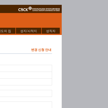
기도의 집
성지/사적지
성직자
변경 신청 안내