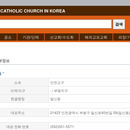
CATHOLIC CHURCH IN KOREA
공소
기관/단체
선교회/수도회
해외교포교회
피정/
부정보
 "
소속
인천교구
지역/지구
- / 부평지구
한글명칭
일신동
대표주소
21423 인천광역시 부평구 일신로40번길 59(일신동)
대표 전화 번호
(032)501-5571