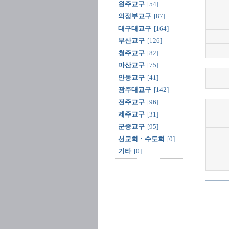
원주교구
[54]
의정부교구
[87]
대구대교구
[164]
부산교구
[126]
청주교구
[82]
마산교구
[75]
안동교구
[41]
광주대교구
[142]
전주교구
[96]
제주교구
[31]
군종교구
[95]
선교회ㆍ수도회
[0]
기타
[0]