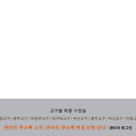
교구별 최종 수정일
원교구
|
원주교구
|
의정부교구
|
대구대교구
|
부산교구
|
청주교구
|
마산교구
|
안동
온라인 주소록 소개
온라인 주소록 변경 신청 안내
|
|
관리자 로그인