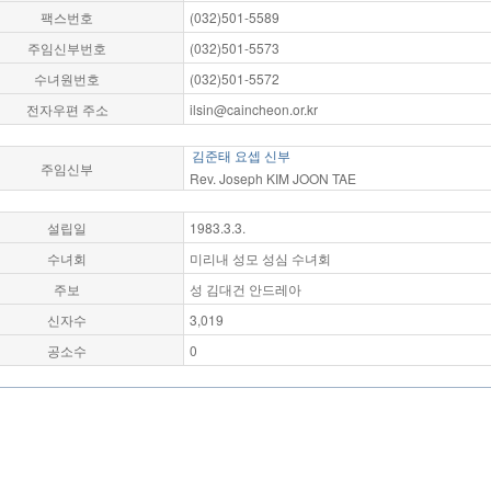
팩스번호
(032)501-5589
주임신부번호
(032)501-5573
수녀원번호
(032)501-5572
전자우편 주소
ilsin@caincheon.or.kr
김준태 요셉 신부
주임신부
Rev. Joseph KIM JOON TAE
설립일
1983.3.3.
수녀회
미리내 성모 성심 수녀회
주보
성 김대건 안드레아
신자수
3,019
공소수
0