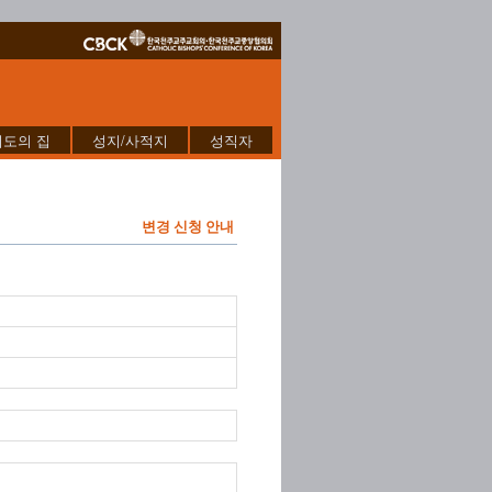
기도의 집
성지/사적지
성직자
변경 신청 안내