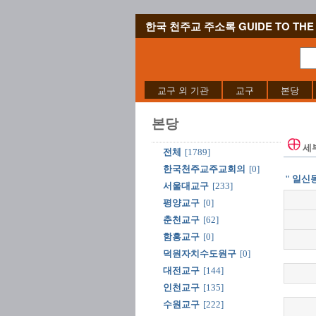
한국 천주교 주소록 GUIDE TO THE 
교구 외 기관
교구
본당
본당
세
전체
[1789]
한국천주교주교회의
[0]
" 일신동
서울대교구
[233]
평양교구
[0]
춘천교구
[62]
함흥교구
[0]
덕원자치수도원구
[0]
대전교구
[144]
인천교구
[135]
수원교구
[222]