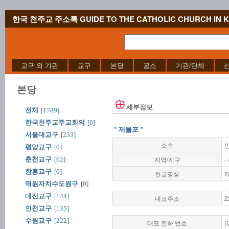
한국 천주교 주소록 GUIDE TO THE CATHOLIC CHURCH IN 
교구 외 기관
교구
본당
공소
기관/단체
본당
세부정보
전체
[1789]
한국천주교주교회의
[0]
" 제물포 "
서울대교구
[233]
소속
평양교구
[0]
지역/지구
-
춘천교구
[62]
함흥교구
[0]
한글명칭
덕원자치수도원구
[0]
대전교구
[144]
대표주소
2
인천교구
[135]
수원교구
[222]
대표 전화 번호
(