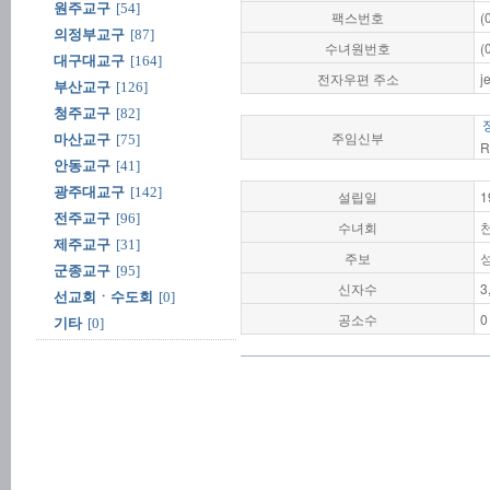
원주교구
[54]
팩스번호
(
의정부교구
[87]
수녀원번호
(
대구대교구
[164]
전자우편 주소
j
부산교구
[126]
청주교구
[82]
주임신부
마산교구
[75]
R
안동교구
[41]
광주대교구
[142]
설립일
1
전주교구
[96]
수녀회
제주교구
[31]
주보
군종교구
[95]
신자수
3
선교회ㆍ수도회
[0]
공소수
0
기타
[0]