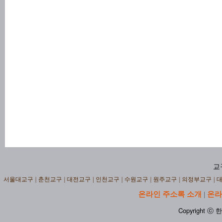
교
서울대교구
|
춘천교구
|
대전교구
|
인천교구
|
수원교구
|
원주교구
|
의정부교구
|
온라인 주소록 소개
온라
|
Copyright ⓒ