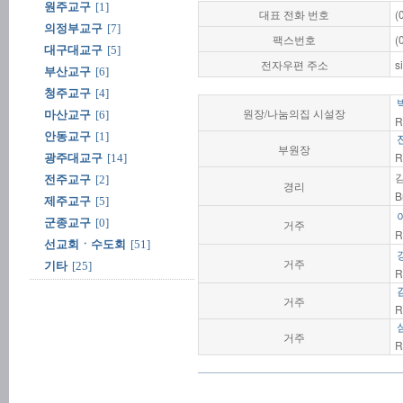
원주교구
[1]
대표 전화 번호
(
의정부교구
[7]
팩스번호
(
대구대교구
[5]
전자우편 주소
s
부산교구
[6]
청주교구
[4]
원장/나눔의집 시설장
마산교구
[6]
R
안동교구
[1]
부원장
R
광주대교구
[14]
전주교구
[2]
경리
B
제주교구
[5]
군종교구
[0]
거주
R
선교회ㆍ수도회
[51]
거주
기타
[25]
R
거주
R
거주
R