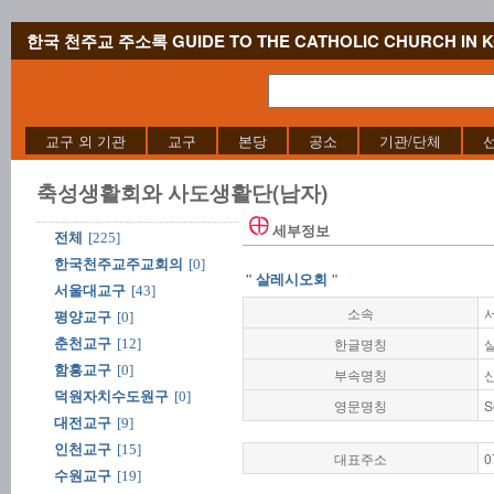
한국 천주교 주소록 GUIDE TO THE CATHOLIC CHURCH IN 
교구 외 기관
교구
본당
공소
기관/단체
축성생활회와 사도생활단(남자)
세부정보
전체
[225]
한국천주교주교회의
[0]
" 살레시오회 "
서울대교구
[43]
소속
평양교구
[0]
한글명칭
춘천교구
[12]
함흥교구
[0]
부속명칭
덕원자치수도원구
[0]
영문명칭
S
대전교구
[9]
인천교구
[15]
대표주소
0
수원교구
[19]