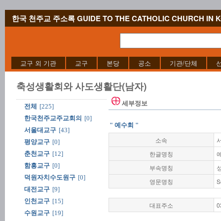
한국 천주교 주소록 GUIDE TO THE CATHOLIC CHURCH IN 
교구 외 기관
교구
본당
공소
기관/단체
축성생활회와 사도생활단(남자)
세부정보
전체
[225]
한국천주교주교회의
[0]
" 예수회 "
서울대교구
[43]
소속
평양교구
[0]
한글명칭
춘천교구
[12]
함흥교구
[0]
부속명칭
덕원자치수도원구
[0]
영문명칭
S
대전교구
[9]
인천교구
[15]
대표주소
0
수원교구
[19]