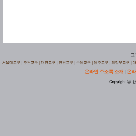
교
서울대교구
|
춘천교구
|
대전교구
|
인천교구
|
수원교구
|
원주교구
|
의정부교구
|
온라인 주소록 소개
온라
|
Copyright ⓒ