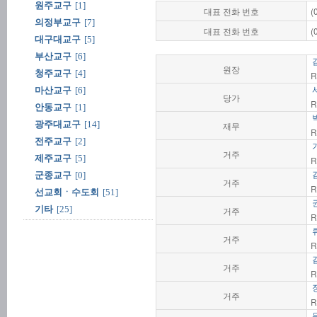
원주교구
[1]
대표 전화 번호
(
의정부교구
[7]
대표 전화 번호
(
대구대교구
[5]
부산교구
[6]
원장
청주교구
[4]
R
마산교구
[6]
당가
R
안동교구
[1]
광주대교구
[14]
재무
R
전주교구
[2]
거주
제주교구
[5]
R
군종교구
[0]
거주
R
선교회ㆍ수도회
[51]
기타
[25]
거주
R
거주
R
거주
R
거주
R