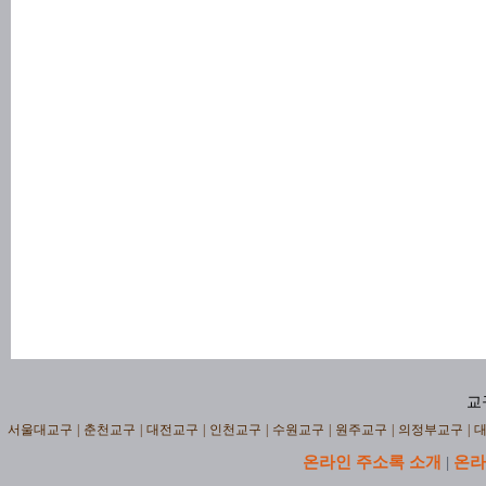
교
서울대교구
|
춘천교구
|
대전교구
|
인천교구
|
수원교구
|
원주교구
|
의정부교구
|
온라인 주소록 소개
온라
|