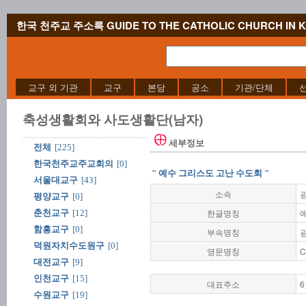
한국 천주교 주소록 GUIDE TO THE CATHOLIC CHURCH IN 
교구 외 기관
교구
본당
공소
기관/단체
축성생활회와 사도생활단(남자)
세부정보
전체
[225]
한국천주교주교회의
[0]
" 예수 그리스도 고난 수도회 "
서울대교구
[43]
소속
평양교구
[0]
한글명칭
춘천교구
[12]
함흥교구
[0]
부속명칭
광
덕원자치수도원구
[0]
영문명칭
C
대전교구
[9]
인천교구
[15]
대표주소
6
수원교구
[19]