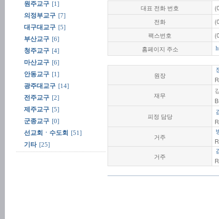
원주교구
[1]
대표 전화 번호
(
의정부교구
[7]
전화
(
대구대교구
[5]
팩스번호
(
부산교구
[6]
홈페이지 주소
h
청주교구
[4]
마산교구
[6]
안동교구
[1]
원장
R
광주대교구
[14]
재무
전주교구
[2]
B
제주교구
[5]
피정 담당
군종교구
[0]
R
선교회ㆍ수도회
[51]
거주
R
기타
[25]
거주
R