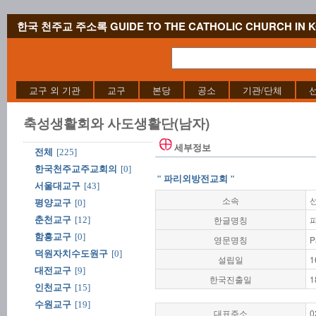
한국 천주교 주소록 GUIDE TO THE CATHOLIC CHURCH IN 
교구 외 기관
교구
본당
공소
기관/단체
축성생활회와 사도생활단(남자)
세부정보
전체
[225]
한국천주교주교회의
[0]
" 파리외방전교회 "
서울대교구
[43]
소속
평양교구
[0]
한글명칭
춘천교구
[12]
함흥교구
[0]
영문명칭
P
덕원자치수도원구
[0]
설립일
1
대전교구
[9]
한국진출일
1
인천교구
[15]
수원교구
[19]
대표주소
0