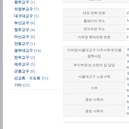
원주교구
[1]
의정부교구
[7]
대표 전화 번호
(
대구대교구
[5]
홈페이지 주소
h
부산교구
[6]
전자우편 주소
m
청주교구
[4]
지부장 휴대전화 번호
0
마산교구
[6]
안동교구
[1]
지부장/서울대교구 이주사목/유진벨
광주대교구
[14]
R
결핵사업
전주교구
[2]
제주교구
[5]
부지부장/성 요한의 집 담당
R
군종교구
[0]
서울대교구 노동사목
선교회ㆍ수도회
[51]
R
기타
[25]
거주
R
원로 사목자
R
원로 사목자
R