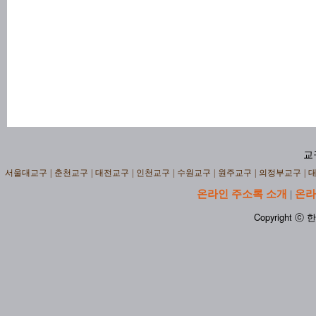
교
서울대교구
|
춘천교구
|
대전교구
|
인천교구
|
수원교구
|
원주교구
|
의정부교구
|
온라인 주소록 소개
온라
|
Copyright ⓒ