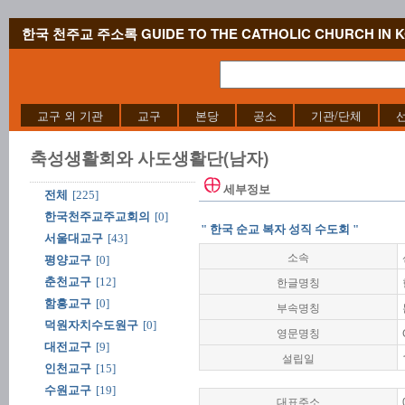
한국 천주교 주소록 GUIDE TO THE CATHOLIC CHURCH IN 
교구 외 기관
교구
본당
공소
기관/단체
축성생활회와 사도생활단(남자)
세부정보
전체
[225]
한국천주교주교회의
[0]
" 한국 순교 복자 성직 수도회 "
서울대교구
[43]
소속
평양교구
[0]
한글명칭
춘천교구
[12]
함흥교구
[0]
부속명칭
덕원자치수도원구
[0]
영문명칭
대전교구
[9]
설립일
인천교구
[15]
수원교구
[19]
대표주소