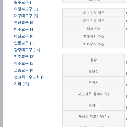
원주교구
[1]
의정부교구
[7]
대표 전화 번호
대구대교구
[5]
대표 전화 번호
부산교구
[6]
팩스번호
청주교구
[4]
홈페이지 주소
마산교구
[6]
안동교구
[1]
전자우편 주소
광주대교구
[14]
전주교구
[2]
총장
제주교구
[5]
군종교구
[0]
본원장
선교회ㆍ수도회
[51]
총비서
기타
[25]
재단사무, 총비서(부)
총경리
제삼회 지도신부(정)