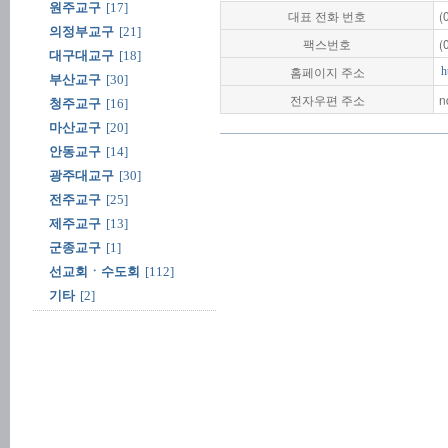
원주교구
[17]
대표 전화 번호
(
의정부교구
[21]
팩스번호
(
대구대교구
[18]
홈페이지 주소
h
부산교구
[30]
전자우편 주소
n
청주교구
[16]
마산교구
[20]
안동교구
[14]
광주대교구
[30]
전주교구
[25]
제주교구
[13]
군종교구
[1]
선교회ㆍ수도회
[112]
기타
[2]