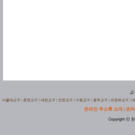
교
서울대교구
|
춘천교구
|
대전교구
|
인천교구
|
수원교구
|
원주교구
|
의정부교구
|
온라인 주소록 소개
온라
|
Copyright ⓒ