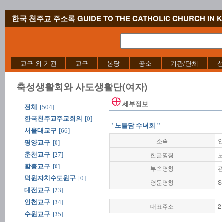
한국 천주교 주소록 GUIDE TO THE CATHOLIC CHURCH IN 
교구 외 기관
교구
본당
공소
기관/단체
축성생활회와 사도생활단(여자)
세부정보
전체
[504]
한국천주교주교회의
[0]
" 노틀담 수녀회 "
서울대교구
[66]
소속
평양교구
[0]
한글명칭
춘천교구
[27]
함흥교구
[0]
부속명칭
덕원자치수도원구
[0]
영문명칭
S
대전교구
[23]
인천교구
[34]
대표주소
2
수원교구
[35]