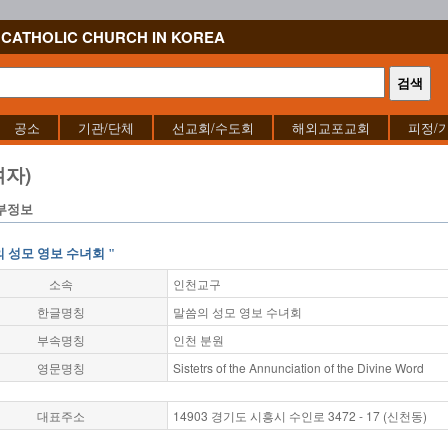
CATHOLIC CHURCH IN KOREA
공소
기관/단체
선교회/수도회
해외교포교회
피정/
자)
부정보
의 성모 영보 수녀회 "
소속
인천교구
한글명칭
말씀의 성모 영보 수녀회
부속명칭
인천 분원
영문명칭
Sistetrs of the Annunciation of the Divine Word
대표주소
14903 경기도 시흥시 수인로 3472 - 17 (신천동)