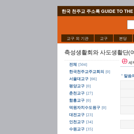
한국 천주교 주소록 GUIDE TO THE 
교구 외 기관
교구
본당
축성생활회와 사도생활단(여
세
전체
[504]
한국천주교주교회의
[0]
" 말씀
서울대교구
[66]
평양교구
[0]
춘천교구
[27]
함흥교구
[0]
덕원자치수도원구
[0]
대전교구
[23]
인천교구
[34]
수원교구
[35]