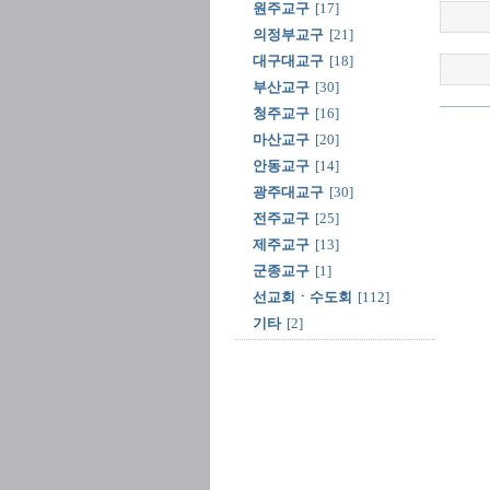
원주교구
[17]
의정부교구
[21]
대구대교구
[18]
부산교구
[30]
청주교구
[16]
마산교구
[20]
안동교구
[14]
광주대교구
[30]
전주교구
[25]
제주교구
[13]
군종교구
[1]
선교회ㆍ수도회
[112]
기타
[2]