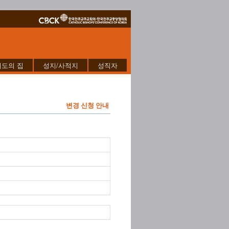
기도의 집
성지/사적지
성직자
변경 신청 안내