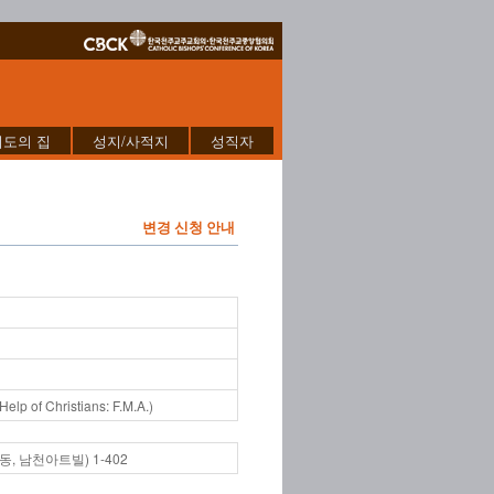
기도의 집
성지/사적지
성직자
변경 신청 안내
elp of Christians: F.M.A.)
, 남천아트빌) 1-402