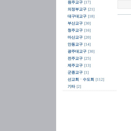
원주교구
[17]
의정부교구
[21]
대구대교구
[18]
부산교구
[30]
청주교구
[16]
마산교구
[20]
안동교구
[14]
광주대교구
[30]
전주교구
[25]
제주교구
[13]
군종교구
[1]
선교회ㆍ수도회
[112]
기타
[2]