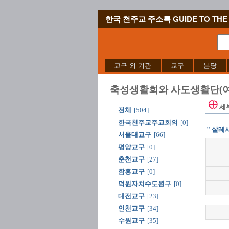
한국 천주교 주소록 GUIDE TO THE 
교구 외 기관
교구
본당
축성생활회와 사도생활단(여
세
전체
[504]
한국천주교주교회의
[0]
" 살레
서울대교구
[66]
평양교구
[0]
춘천교구
[27]
함흥교구
[0]
덕원자치수도원구
[0]
대전교구
[23]
인천교구
[34]
수원교구
[35]