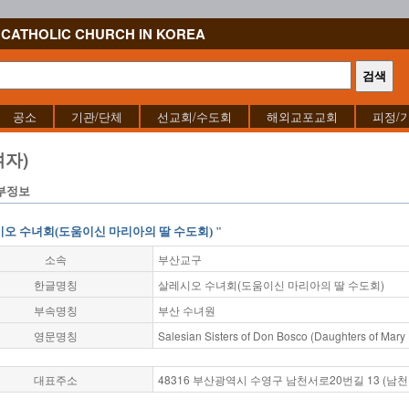
CATHOLIC CHURCH IN KOREA
공소
기관/단체
선교회/수도회
해외교포교회
피정/
자)
부정보
시오 수녀회(도움이신 마리아의 딸 수도회) "
소속
부산교구
한글명칭
살레시오 수녀회(도움이신 마리아의 딸 수도회)
부속명칭
부산 수녀원
영문명칭
Salesian Sisters of Don Bosco (Daughters of Mary H
대표주소
48316 부산광역시 수영구 남천서로20번길 13 (남천동