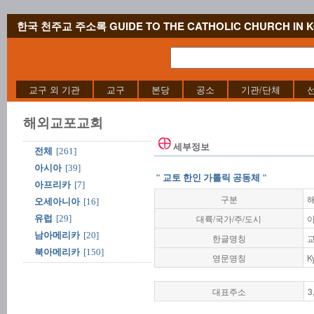
한국 천주교 주소록 GUIDE TO THE CATHOLIC CHURCH IN 
교구 외 기관
교구
본당
공소
기관/단체
해외교포교회
세부정보
전체
[261]
아시아
[39]
" 교토 한인 가톨릭 공동체 "
아프리카
[7]
구분
오세아니아
[16]
대륙/국가/주/도시
아
유럽
[29]
남아메리카
[20]
한글명칭
교
북아메리카
[150]
영문명칭
K
대표주소
3