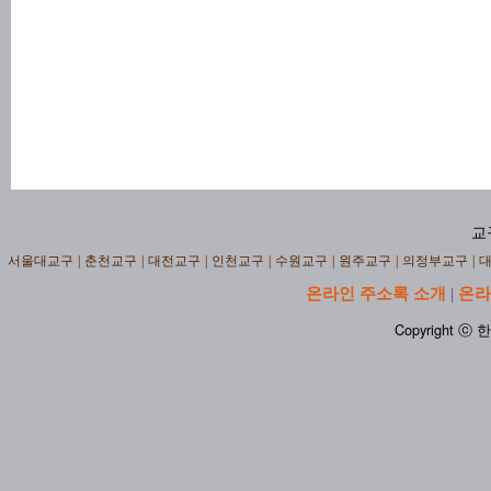
교
서울대교구
|
춘천교구
|
대전교구
|
인천교구
|
수원교구
|
원주교구
|
의정부교구
|
온라인 주소록 소개
온라
|
Copyright ⓒ