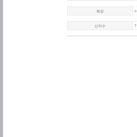
회장
이
신자수
7