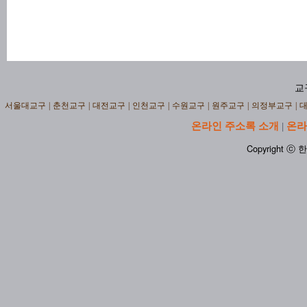
교
서울대교구
|
춘천교구
|
대전교구
|
인천교구
|
수원교구
|
원주교구
|
의정부교구
|
온라인 주소록 소개
온라
|
Copyright ⓒ