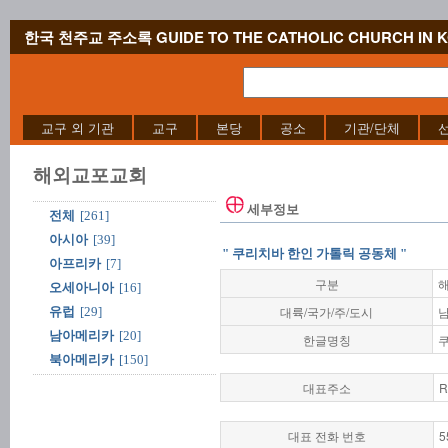
한국 천주교 주소록 GUIDE TO THE CATHOLIC CHURCH IN 
교구 외 기관
교구
본당
공소
기관/단체
해외교포교회
세부정보
전체
[261]
아시아
[39]
" 쿠리치바 한인 가톨릭 공동체 "
아프리카
[7]
구분
오세아니아
[16]
대륙/국가/주/도시
남
유럽
[29]
남아메리카
[20]
한글명칭
북아메리카
[150]
대표주소
R
대표 전화 번호
5