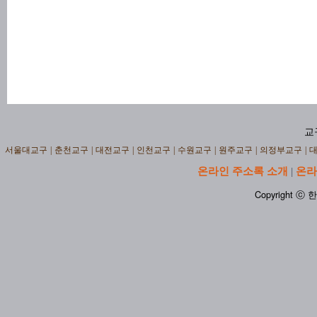
교
서울대교구
|
춘천교구
|
대전교구
|
인천교구
|
수원교구
|
원주교구
|
의정부교구
|
온라인 주소록 소개
온라
|
Copyright ⓒ