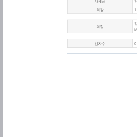
사제관
1
회장
1
회장
M
신자수
0