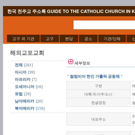
한국 천주교 주소록 GUIDE TO THE CATHOLIC CHURCH IN 
교구 외 기관
교구
본당
공소
기관/단체
해외교포교회
세부정보
전체
[261]
아시아
[39]
" 컬럼비아 한인 가톨릭 공동체 "
아프리카
[7]
구분
오세아니아
[16]
대륙/국가/주/도시
북
유럽
[29]
남아메리카
[20]
한글명칭
북아메리카
[150]
S
대표주소
S