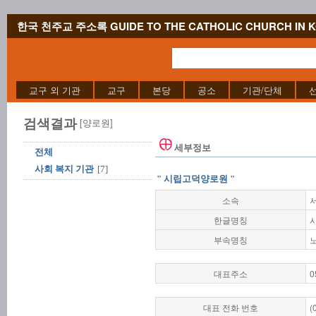
한국 천주교 주소록 GUIDE TO THE CATHOLIC CHURCH IN 
교구 외 기관
교구
본당
공소
기관/단체
검색결과
[양로원]
세부정보
전체
사회 복지 기관
[7]
" 시립고덕양로원 "
소속
한글명칭
부속명칭
대표주소
0
대표 전화 번호
(