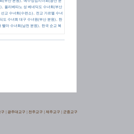
,
회(부산 본원)
예수성심시녀회(광안 분
,
)
올리베따노 성 베네딕도 수녀회(부산
,
 선교 수녀회(수련소)
전교 가르멜 수녀
,
딕도 수녀회 대구 수녀원(부산 분원)
한
,
 빨마 수녀회(남천 분원)
한국 순교 복
교구
|
광주대교구
|
전주교구
|
제주교구
|
군종교구