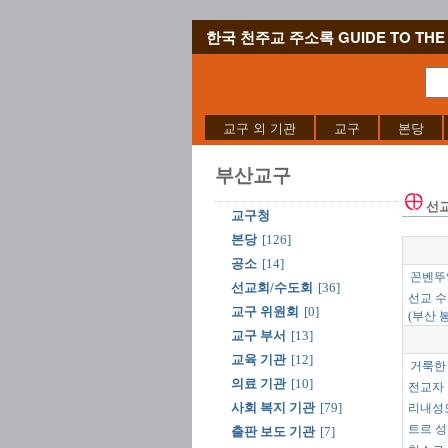
한국 천주교 주소록 GUIDE TO THE 
교구 외 기관
교구
본당
부산교구
선
교구청
본당
[126]
공소
[14]
꼰벤뚜
선교회/수도회
[36]
선교 수
교구 위원회
[0]
(부산 
교구 부서
[13]
교육 기관
[12]
거룩한 
의료 기관
[10]
전교자 
사회 복지 기관
[79]
리내성
트르 성
출판 보도 기관
[7]