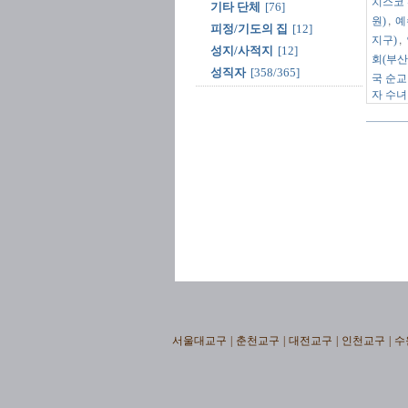
치스코 
기타 단체
[76]
,
원)
예
피정/기도의 집
[12]
,
지구)
성지/사적지
[12]
회(부산
성직자
[358/365]
국 순교
자 수녀
서울대교구
|
춘천교구
|
대전교구
|
인천교구
|
수