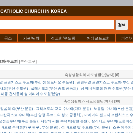
CATHOLIC CHURCH IN KOREA
공소
기관/단체
선교회/수도회
해외교포교회
피정/
[부산교구]
교회/수도회
축성생활회와 사도생활단(남자) [6]
,
알 프란치스코 수도회(부산 성 안토니오 수도원)
꼰벤뚜알 프란치스코 수도회(부산 일
,
,
사회(부산 수도원)
살레시오회(부산 송도 공동체)
성 베네딕도회 왜관 수도원(부산 
봉래동 천사들의 성 마리아 수도원/본당)
축성생활회와 사도생활단(여자) [30]
,
,
말씀의 회(부산 분원)
그리스도의 교육 수녀회(다대 분원)
노틀담 수녀회(부산 분원
,
프란치스코 수녀회(부산 양정 루르드의 성모 공동체)
마리아의 전교자 프란치스코 수
,
,
모성심수녀회(부산 분원)
사랑의 씨튼 수녀회(활천 분원)
살레시오 수녀회(도움이신 
,
,
 바오로 수녀회(대구 관구 : 부산 분원)
성 바오로 딸 수도회(부산 분원)
스승 예수의 