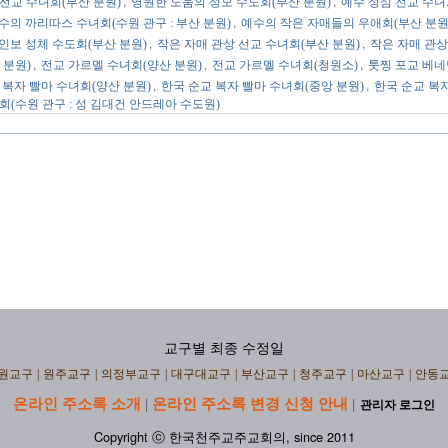
,
,
선교 수녀회(부산 분원)
영원한 도움의 성모 수도회(부산 분원)
예수 성심 전교 수녀
,
수의 까리따스 수녀회(수원 관구 : 부산 분원)
예수의 작은 자매들의 우애회(부산 분원
,
,
인보 성체 수도회(부산 분원)
작은 자매 관상 선교 수녀회(부산 분원)
작은 자매 관상
,
,
,
 분원)
전교 가르멜 수녀회(양산 분원)
전교 가르멜 수녀회(청원소)
툿찡 포교 베네
,
,
 복자 빨마 수녀회(양산 분원)
한국 순교 복자 빨마 수녀회(중앙 분원)
한국 순교 복자
회(수원 관구 : 성 김대건 안드레아 수도원)
교구별 최종 수정일
원교구
|
원주교구
|
의정부교구
|
대구대교구
|
부산교구
|
청주교구
|
마산교구
|
안동
온라인 주소록 소개
온라인 주소록 변경 신청 안내
|
|
관리자 로그인
Copyright ⓒ 한국천주교주교회의, since 2011