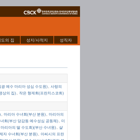
기도의 집
성지/사적지
성직자
,
광 예수 마리아 성심 수도원)
사랑의
,
명상의 집)
작은 형제회(프란치스코회)
,
,
)
마리아 수녀회(부산 분원)
마리아의
,
녀회(부산 당감동 예수성심 공동체)
미
,
마리아의 딸 수도회)(부산 수녀원)
샬
,
제자 수녀회(부산 분원)
아씨시의 프란