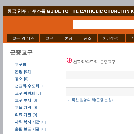
한국 천주교 주소록 GUIDE TO THE CATHOLIC CHURCH IN 
교구 외 기관
교구
본당
공소
기관/단체
군종교구
[군종교구]
선교회/수도회
교구청
본당
[95]
공소
[0]
선교회/수도회
[1]
교구 위원회
[0]
거룩한 말씀의 회(군종 분원)
교구 부서
[8]
교육 기관
[0]
의료 기관
[0]
사회 복지 기관
[0]
출판 보도 기관
[0]