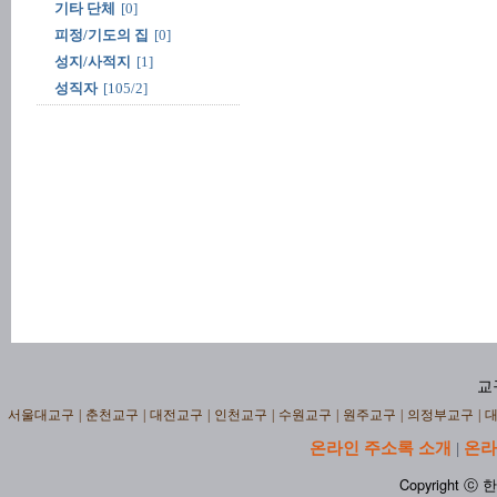
기타 단체
[0]
피정/기도의 집
[0]
성지/사적지
[1]
성직자
[105/2]
교
서울대교구
|
춘천교구
|
대전교구
|
인천교구
|
수원교구
|
원주교구
|
의정부교구
|
온라인 주소록 소개
온라
|
Copyright ⓒ