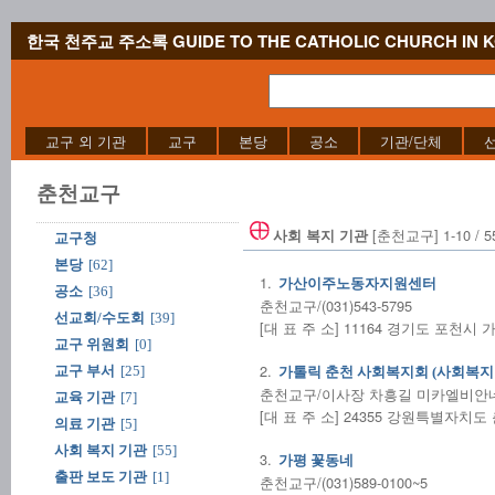
한국 천주교 주소록 GUIDE TO THE CATHOLIC CHURCH IN 
교구 외 기관
교구
본당
공소
기관/단체
춘천교구
[춘천교구] 1-10 / 
사회 복지 기관
교구청
본당
[62]
1.
가산이주노동자지원센터
공소
[36]
춘천교구/(031)543-5795
선교회/수도회
[39]
[대 표 주 소] 11164 경기도 포천시
교구 위원회
[0]
2.
교구 부서
[25]
가톨릭 춘천 사회복지회 (사회복지
춘천교구/이사장 차흥길 미카엘비안네 신부
교육 기관
[7]
[대 표 주 소] 24355 강원특별자치
의료 기관
[5]
사회 복지 기관
[55]
3.
가평 꽃동네
출판 보도 기관
[1]
춘천교구/(031)589-0100~5