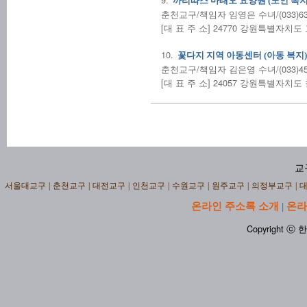
까리따스 마태오 요양원 (노인 복지
춘천교구/책임자 임영은 수녀/(033)638
[대 표 주 소] 24770 강원특별자치
10.
꽃다지 지역 아동센터 (아동 복지)
춘천교구/책임자 김은영 수녀/(033)458
[대 표 주 소] 24057 강원특별자치도
교
서울대교구
|
춘천교구
|
대전교구
|
인천교구
|
수원교구
|
원주교구
|
의정부교구
|
온라인 주소록 소개
온라
|
Copyright ⓒ