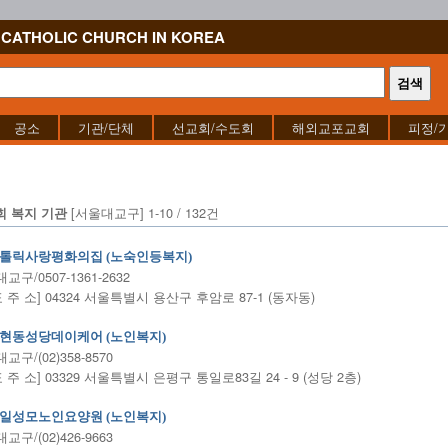
CATHOLIC CHURCH IN KOREA
공소
기관/단체
선교회/수도회
해외교포교회
피정/
[서울대교구] 1-10 / 132건
회 복지 기관
톨릭사랑평화의집 (노숙인등복지)
교구/0507-1361-2632
표 주 소] 04324 서울특별시 용산구 후암로 87-1 (동자동)
현동성당데이케어 (노인복지)
교구/(02)358-8570
표 주 소] 03329 서울특별시 은평구 통일로83길 24 - 9 (성당 2층)
일성모노인요양원 (노인복지)
교구/(02)426-9663