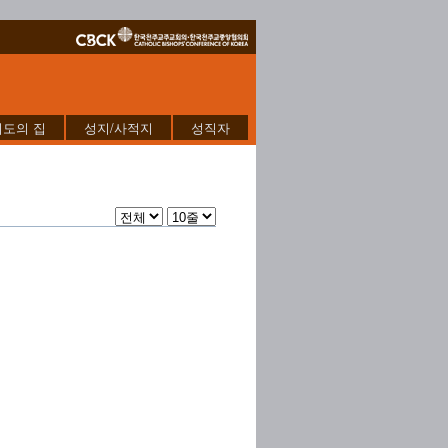
기도의 집
성지/사적지
성직자