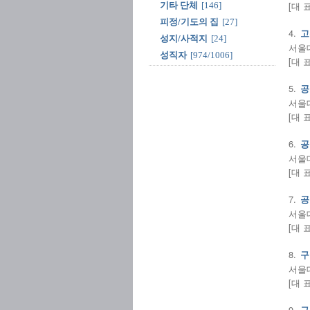
[대 
기타 단체
[146]
피정/기도의 집
[27]
4.
고
성지/사적지
[24]
서울대
성직자
[974/1006]
[대 
5.
공
서울대
[대 
6.
공
서울대
[대 
7.
공
서울대
[대 
8.
구
서울대
[대 
9.