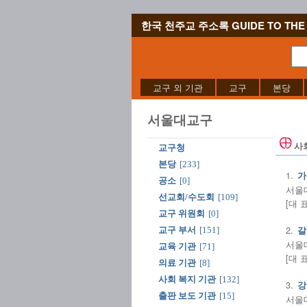
한국 천주교 주소록 GUIDE TO THE 
교구 외 기관
교구
본당
서울대교구
사
교구청
본당
[233]
1.
가
공소
[0]
서울대
선교회/수도회
[109]
[대 
교구 위원회
[0]
2.
교구 부서
[151]
갈
서울대
교육 기관
[71]
[대 
의료 기관
[8]
사회 복지 기관
[132]
3.
강
출판 보도 기관
[15]
서울대