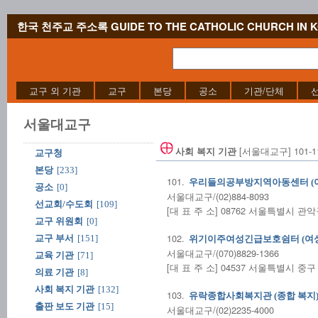
한국 천주교 주소록 GUIDE TO THE CATHOLIC CHURCH IN 
교구 외 기관
교구
본당
공소
기관/단체
서울대교구
[서울대교구] 101-11
사회 복지 기관
교구청
본당
[233]
101.
우리들의공부방지역아동센터 (
공소
[0]
서울대교구/(02)884-8093
선교회/수도회
[109]
[대 표 주 소] 08762 서울특별시 관
교구 위원회
[0]
102.
교구 부서
[151]
위기이주여성긴급보호쉼터 (여
서울대교구/(070)8829-1366
교육 기관
[71]
[대 표 주 소] 04537 서울특별시 중구
의료 기관
[8]
사회 복지 기관
[132]
103.
유락종합사회복지관 (종합 복지
출판 보도 기관
[15]
서울대교구/(02)2235-4000