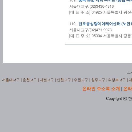
중곡 종합 사회 복지관 (종합 복
서울대교구/(02)3436-4316
[대 표 주 소] 04925 서울특별시 광
110.
천호동성당데이케어센터 (노인
서울대교구/(02)471-9973
[대 표 주 소] 05334 서울특별시 강동
교
서울대교구
|
춘천교구
|
대전교구
|
인천교구
|
수원교구
|
원주교구
|
의정부교구
|
온라인 주소록 소개
온라
|
Copyright ⓒ