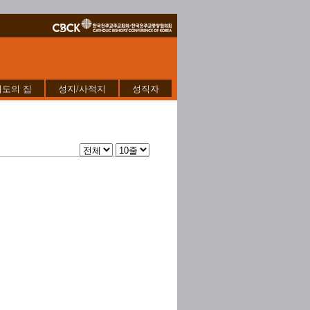
기도의 집
성지/사적지
성직자