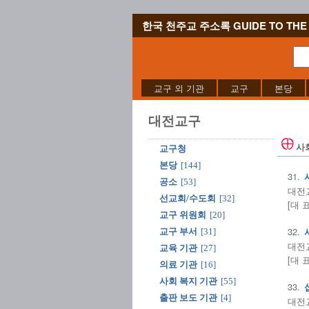
한국 천주교 주소록 GUIDE TO THE 
교구 외 기관
교구
본당
대전교구
사
교구청
본당
[144]
31.
공소
[53]
대전교구
선교회/수도회
[32]
[대 
교구 위원회
[20]
32.
교구 부서
[31]
대전교구
교육 기관
[27]
[대 
의료 기관
[16]
사회 복지 기관
[55]
33.
출판 보도 기관
[4]
대전교구