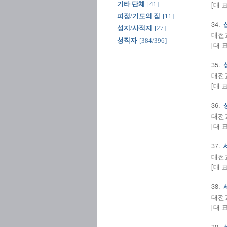
[대 
기타 단체
[41]
피정/기도의 집
[11]
34.
성지/사적지
[27]
대전교구
성직자
[384/396]
[대 
35.
대전교구
[대 
36.
대전교구
[대 
37.
대전교구
[대 
38.
대전교
[대 
39.