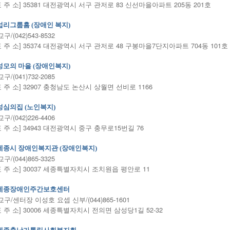
표 주 소] 35381 대전광역시 서구 관저로 83 신선마을아파트 205동 201호
섭리그룹홈 (장애인 복지)
/(042)543-8532
표 주 소] 35374 대전광역시 서구 관저로 48 구봉마을7단지아파트 704동 101호
성모의 마을 (장애인복지)
/(041)732-2085
표 주 소] 32907 충청남도 논산시 상월면 선비로 1166
성심의집 (노인복지)
/(042)226-4406
표 주 소] 34943 대전광역시 중구 충무로15번길 76
세종시 장애인복지관 (장애인복지)
/(044)865-3325
표 주 소] 30037 세종특별자치시 조치원읍 평안로 11
세종장애인주간보호센터
구/센터장 이성호 요셉 신부/(044)865-1601
표 주 소] 30006 세종특별자치시 전의면 삼성당1길 52-32