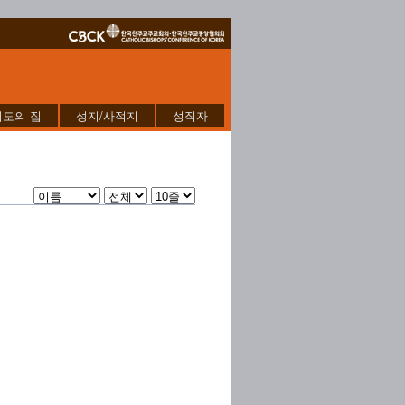
기도의 집
성지/사적지
성직자