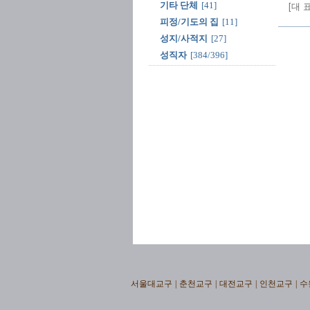
[대 
기타 단체
[41]
피정/기도의 집
[11]
성지/사적지
[27]
성직자
[384/396]
서울대교구
|
춘천교구
|
대전교구
|
인천교구
|
수