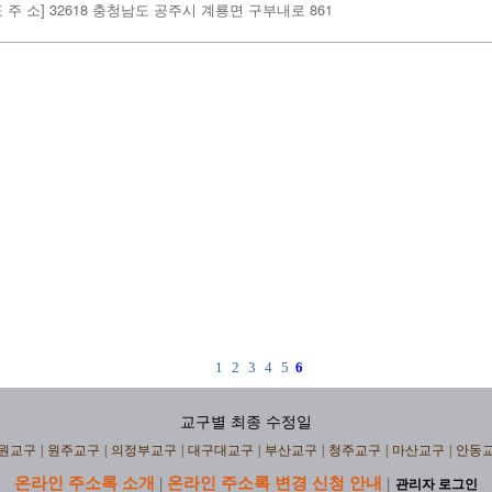
표 주 소] 32618 충청남도 공주시 계룡면 구부내로 861
1
2
3
4
5
6
교구별 최종 수정일
원교구
|
원주교구
|
의정부교구
|
대구대교구
|
부산교구
|
청주교구
|
마산교구
|
안동
온라인 주소록 소개
온라인 주소록 변경 신청 안내
|
|
관리자 로그인