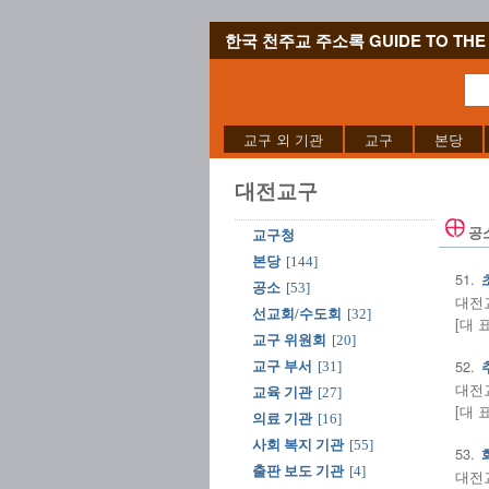
한국 천주교 주소록 GUIDE TO THE 
교구 외 기관
교구
본당
대전교구
공
교구청
본당
[144]
51.
공소
[53]
대전
선교회/수도회
[32]
[대 
교구 위원회
[20]
52.
교구 부서
[31]
대전
교육 기관
[27]
[대 
의료 기관
[16]
사회 복지 기관
[55]
53.
출판 보도 기관
[4]
대전