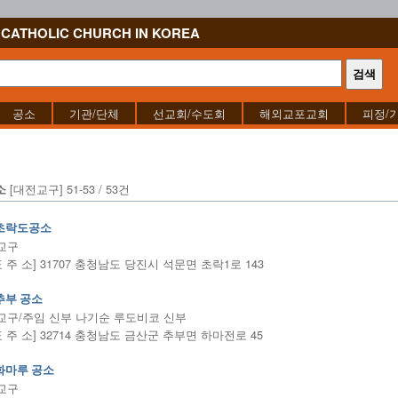
CATHOLIC CHURCH IN KOREA
공소
기관/단체
선교회/수도회
해외교포교회
피정/
[대전교구] 51-53 / 53건
소
초락도공소
교구
표 주 소] 31707 충청남도 당진시 석문면 초락1로 143
추부 공소
교구/주임 신부 나기순 루도비코 신부
표 주 소] 32714 충청남도 금산군 추부면 하마전로 45
화마루 공소
교구