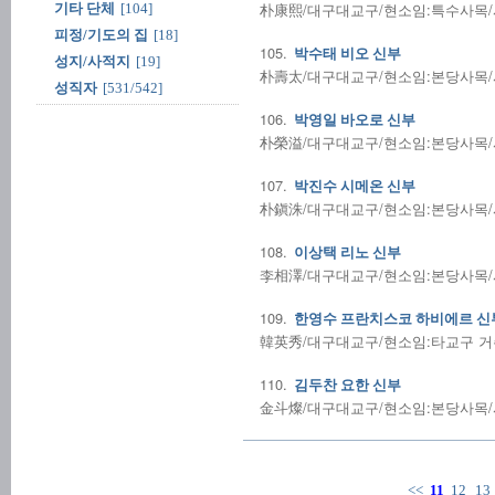
朴康熙/대구대교구/현소임:특수사목/사제
기타 단체
[104]
피정/기도의 집
[18]
105.
박수태 비오 신부
성지/사적지
[19]
朴壽太/대구대교구/현소임:본당사목/사제
성직자
[531/542]
106.
박영일 바오로 신부
朴榮溢/대구대교구/현소임:본당사목/사제
107.
박진수 시메온 신부
朴鎭洙/대구대교구/현소임:본당사목/사제
108.
이상택 리노 신부
李相澤/대구대교구/현소임:본당사목/사제
109.
한영수 프란치스코 하비에르 신
韓英秀/대구대교구/현소임:타교구 거주/
110.
김두찬 요한 신부
金斗燦/대구대교구/현소임:본당사목/사제
<<
11
12
13