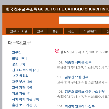
한국 천주교 주소록 GUIDE TO THE CATHOLIC CHURCH IN 
교구 외 기관
교구
본당
공소
기관/단체
대구대교구
[대구대교구] 101-110 / 53
성직자
교구청
본당
[164]
101.
이종건 시메온 신부
공소
[13]
李鍾健/대구대교구/현소임:특수사목/사제
선교회/수도회
[23]
교구 위원회
[0]
102.
김두신 요한 신부
金斗信/대구대교구/현소임:원로사목/성사
교구 부서
[50]
교육 기관
[66]
103.
김윤호 토마스 아퀴나스 신부
의료 기관
[8]
金潤虎/대구대교구/현소임:특수사목/사제
사회 복지 기관
[88]
출판 보도 기관
[7]
104.
박강희 안드레아 신부