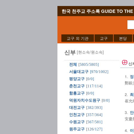
한국 천주교 주소록 GUIDE TO THE 
교구 외 기관
교구
본당
신부
[현소속/원소속]
신
전체
[5805/5805]
서울대교구
[970/1002]
1.
정
평양교구
[0/0]
鄭銀圭
춘천교구
[117/114]
함흥교구
[0/0]
2.
최
崔允煥
덕원자치수도원구
[0/0]
대전교구
[382/393]
3.
안
인천교구
[357/364]
安慶烈
수원교구
[567/581]
원주교구
[126/127]
4.
이