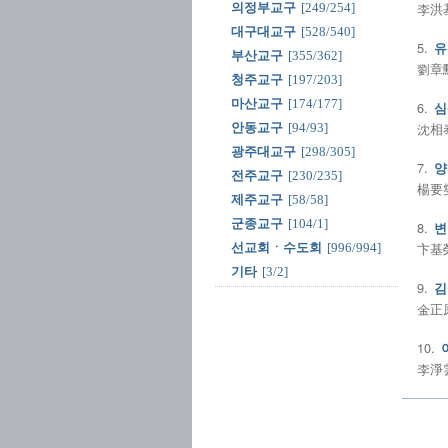
李洪基
의정부교구
[249/254]
대구대교구
[528/540]
5.
유
부산교구
[355/362]
劉章勳
청주교구
[197/203]
마산교구
[174/177]
6.
심
沈相泰
안동교구
[94/93]
광주대교구
[298/305]
7.
양
전주교구
[230/235]
楊要燮
제주교구
[58/58]
군종교구
[104/1]
8.
변
卞基榮
선교회ㆍ수도회
[996/994]
기타
[3/2]
9.
김
金正原
10.
李淨雲