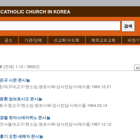
CATHOLIC CHURCH IN KOREA
공소
기관/단체
선교회/수도회
해외교포교회
피정/
[전체] 1-10 / 5805건
부
은규 시몬 몬시뇰
/대구대교구/현소임:원로사목/성사전담/사제수품:1960.12.21
윤환 암브로시오 몬시뇰
/수원교구/현소임:원로사목/성사전담/사제수품:1964.03.14
경렬 토마스데아퀴노 몬시뇰
/서울대교구/현소임:원로사목/성사전담/사제수품:1967.12.12
홍기 요한 세례자 몬시뇰