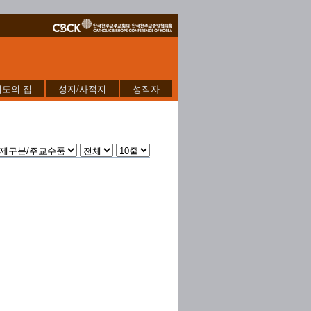
기도의 집
성지/사적지
성직자