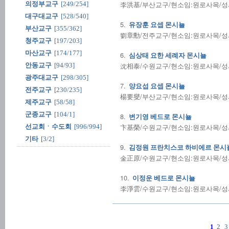
李洪基/부산교구/현소임:원로사목/성사전
의정부교구
[249/254]
대구대교구
[528/540]
5.
유장훈 요셉 몬시뇰
부산교구
[355/362]
劉章勳/전주교구/현소임:원로사목/성사전
청주교구
[197/203]
마산교구
[174/177]
6.
심상태 요한 세례자 몬시뇰
沈相泰/수원교구/현소임:원로사목/성사전
안동교구
[94/93]
광주대교구
[298/305]
7.
양요섭 요셉 몬시뇰
전주교구
[230/235]
楊要燮/부산교구/현소임:원로사목/성사전
제주교구
[58/58]
군종교구
[104/1]
8.
변기영 베드로 몬시뇰
卞基榮/수원교구/현소임:원로사목/성사전
선교회ㆍ수도회
[996/994]
기타
[3/2]
9.
김정원 프란치스코 하비에르 몬시
金正原/수원교구/현소임:원로사목/성사전
10.
이정운 베드로 몬시뇰
李淨雲/수원교구/현소임:원로사목/성사전
1
2
3