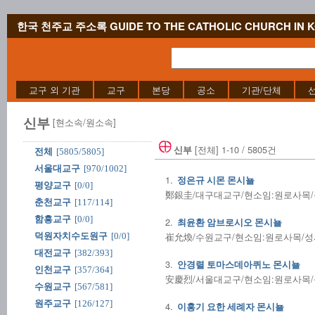
한국 천주교 주소록 GUIDE TO THE CATHOLIC CHURCH IN 
교구 외 기관
교구
본당
공소
기관/단체
신부
[현소속/원소속]
[전체] 1-10 / 5805건
신부
전체
[5805/5805]
서울대교구
[970/1002]
1.
정은규 시몬 몬시뇰
평양교구
[0/0]
鄭銀圭/대구대교구/현소임:원로사목/성사
춘천교구
[117/114]
함흥교구
[0/0]
2.
최윤환 암브로시오 몬시뇰
崔允煥/수원교구/현소임:원로사목/성사전
덕원자치수도원구
[0/0]
대전교구
[382/393]
3.
안경렬 토마스데아퀴노 몬시뇰
인천교구
[357/364]
安慶烈/서울대교구/현소임:원로사목/성사
수원교구
[567/581]
원주교구
[126/127]
4.
이홍기 요한 세례자 몬시뇰