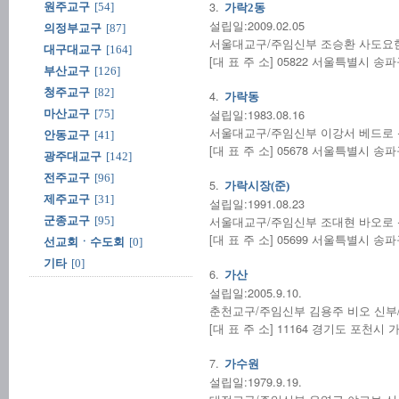
3.
원주교구
[54]
가락2동
설립일:2009.02.05
의정부교구
[87]
서울대교구/주임신부 조승환 사도요한 신부/
대구대교구
[164]
[대 표 주 소] 05822 서울특별시 송
부산교구
[126]
청주교구
[82]
4.
가락동
설립일:1983.08.16
마산교구
[75]
서울대교구/주임신부 이강서 베드로 신부/(
안동교구
[41]
[대 표 주 소] 05678 서울특별시 송
광주대교구
[142]
전주교구
[96]
5.
가락시장(준)
제주교구
[31]
설립일:1991.08.23
서울대교구/주임신부 조대현 바오로 신부/
군종교구
[95]
[대 표 주 소] 05699 서울특별시 송
선교회ㆍ수도회
[0]
기타
[0]
6.
가산
설립일:2005.9.10.
춘천교구/주임신부 김용주 비오 신부/(03
[대 표 주 소] 11164 경기도 포천시
7.
가수원
설립일:1979.9.19.