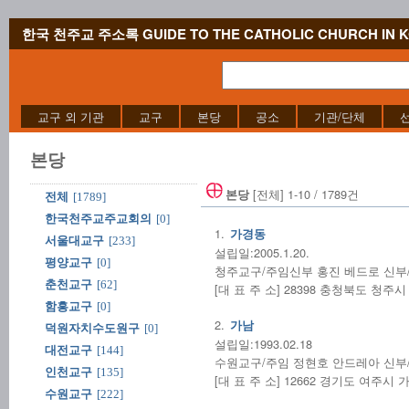
한국 천주교 주소록 GUIDE TO THE CATHOLIC CHURCH IN 
교구 외 기관
교구
본당
공소
기관/단체
본당
[전체] 1-10 / 1789건
본당
전체
[1789]
한국천주교주교회의
[0]
1.
가경동
서울대교구
[233]
설립일:2005.1.20.
평양교구
[0]
청주교구/주임신부 홍진 베드로 신부/(04
춘천교구
[62]
[대 표 주 소] 28398 충청북도 청주
함흥교구
[0]
2.
가남
덕원자치수도원구
[0]
설립일:1993.02.18
대전교구
[144]
수원교구/주임 정현호 안드레아 신부/(03
인천교구
[135]
[대 표 주 소] 12662 경기도 여주시 가
수원교구
[222]