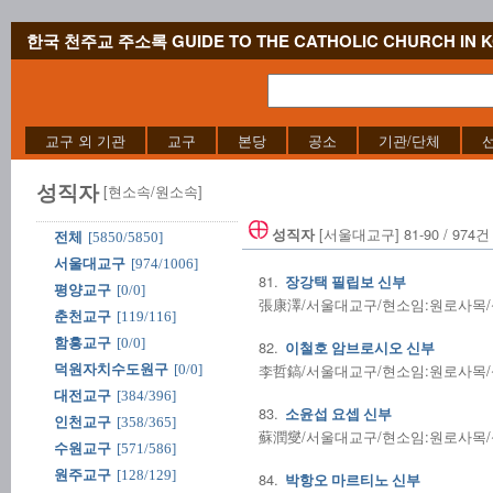
한국 천주교 주소록 GUIDE TO THE CATHOLIC CHURCH IN 
교구 외 기관
교구
본당
공소
기관/단체
성직자
[현소속/원소속]
[서울대교구] 81-90 / 974건
성직자
전체
[5850/5850]
서울대교구
[974/1006]
81.
장강택 필립보 신부
평양교구
[0/0]
張康澤/서울대교구/현소임:원로사목/성사
춘천교구
[119/116]
함흥교구
[0/0]
82.
이철호 암브로시오 신부
李哲鎬/서울대교구/현소임:원로사목/성사
덕원자치수도원구
[0/0]
대전교구
[384/396]
83.
소윤섭 요셉 신부
인천교구
[358/365]
蘇潤燮/서울대교구/현소임:원로사목/성사
수원교구
[571/586]
원주교구
[128/129]
84.
박항오 마르티노 신부