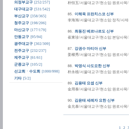
朴恒五/서울대교구/현소임:원로사목/성사
의정부교구
[252/257]
대구대교구
[531/542]
85.
이해욱 프란치스코 신부
부산교구
[358/365]
李海旭/서울대교구/현소임:정직/사제수품:
청주교구
[198/206]
마산교구
[177/179]
86.
최동진 베르나르도 신부
崔東珍/서울대교구/현소임:본당사목/사제
안동교구
[95/94]
광주대교구
[302/309]
87.
강권수 마티아 신부
전주교구
[232/237]
姜權秀/서울대교구/현소임:원로사목/성사
제주교구
[61/61]
군종교구
[105/2]
88.
박영식 사도요한 신부
朴永植/서울대교구/현소임:원로사목/성사
선교회ㆍ수도회
[1000/998]
기타
[5/2]
89.
김용태 요셉 신부
金用泰/서울대교구/현소임:원로사목/성사
90.
김윤태 세례자 요한 신부
金允泰/서울대교구/현소임:원로사목/성사
1
2