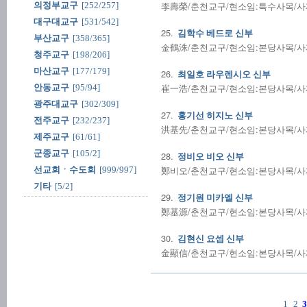
李壽榮/춘천교구/현소임:특수사목/사제수품
의정부교구
[252/257]
대구대교구
[531/542]
25.
김학수 베드로 신부
부산교구
[358/365]
金鶴洙/춘천교구/현소임:본당사목/사제수품
청주교구
[198/206]
마산교구
[177/179]
26.
최일호 라우렌시오 신부
崔一浩/춘천교구/현소임:본당사목/사제수품
안동교구
[95/94]
광주대교구
[302/309]
27.
홍기선 히지노 신부
전주교구
[232/237]
洪基先/춘천교구/현소임:본당사목/사제수품
제주교구
[61/61]
군종교구
[105/2]
28.
정비오 비오 신부
鄭비오/춘천교구/현소임:본당사목/사제수품
선교회ㆍ수도회
[999/997]
기타
[5/2]
29.
정기원 미카엘 신부
鄭基源/춘천교구/현소임:본당사목/사제수품
30.
김현신 요셉 신부
金顯信/춘천교구/현소임:본당사목/사제수품
1
2
3