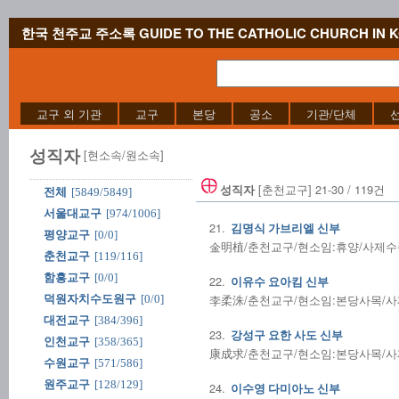
한국 천주교 주소록 GUIDE TO THE CATHOLIC CHURCH IN 
교구 외 기관
교구
본당
공소
기관/단체
성직자
[현소속/원소속]
[춘천교구] 21-30 / 119건
성직자
전체
[5849/5849]
서울대교구
[974/1006]
21.
김명식 가브리엘 신부
평양교구
[0/0]
金明植/춘천교구/현소임:휴양/사제수품:1
춘천교구
[119/116]
함흥교구
[0/0]
22.
이유수 요아킴 신부
李柔洙/춘천교구/현소임:본당사목/사제수품
덕원자치수도원구
[0/0]
대전교구
[384/396]
23.
강성구 요한 사도 신부
인천교구
[358/365]
康成求/춘천교구/현소임:본당사목/사제수품
수원교구
[571/586]
원주교구
[128/129]
24.
이수영 다미아노 신부