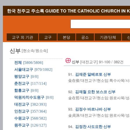
한국 천주교 주소록 GUIDE TO THE CATHOLIC CHURCH IN 
교구 외 기관
교구
본당
공소
기관/단체
신부
[현소속/원소속]
[대전교구] 91-100 / 382건
신부
전체
[5806/5806]
서울대교구
[970/1002]
91.
김재준 알베르토 신부
평양교구
[0/0]
金在俊/대전교구/현소임:특수사목/사제수품
춘천교구
[117/114]
함흥교구
[0/0]
92.
김재철 요한 보스코 신부
金在哲/대전교구/현소임:원로사목/성사전
덕원자치수도원구
[0/0]
대전교구
[382/393]
93.
김정수 바르나바 신부
인천교구
[357/364]
金貞洙/대전교구/현소임:원로사목/성사전
수원교구
[568/582]
원주교구
[126/127]
94.
김정찬 사도요한 신부