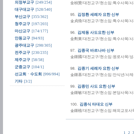
金楨贊/대전교구/현소임:특수사목/사제수품
의정부교구
[249/254]
대구대교구
[528/540]
95.
김정환 세례자 요한 신부
부산교구
[355/362]
金貞煥/대전교구/현소임:특수사목/사제수품
청주교구
[197/203]
마산교구
[174/177]
96.
김제동 사도요한 신부
金劑東/대전교구/현소임:특수사목/사제수품
안동교구
[94/93]
광주대교구
[298/305]
97.
김종국 바르나바 신부
전주교구
[230/235]
金鍾國/대전교구/현소임:원로사목/성사전
제주교구
[58/58]
군종교구
[104/1]
98.
김종기 세례자 요한 신부
金鍾基/대전교구/현소임:안식년/사제수품:
선교회ㆍ수도회
[996/994]
기타
[3/2]
99.
김종민 사도 요한 신부
金鍾敏/대전교구/현소임:본당사목/사제수품
100.
김종식 타대오 신부
金鍾植/대전교구/현소임:해외교포사목/사
1
2