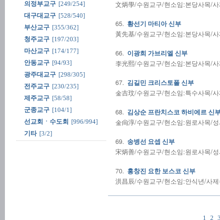
文炳學/수원교구/현소임:본당사목/사제수품
의정부교구
[249/254]
대구대교구
[528/540]
65.
황선기 마티아 신부
부산교구
[355/362]
黃先基/수원교구/현소임:본당사목/사제수품
청주교구
[197/203]
마산교구
[174/177]
66.
이광희 가브리엘 신부
李光熙/수원교구/현소임:본당사목/사제수품
안동교구
[94/93]
광주대교구
[298/305]
67.
김길민 크리스토폴 신부
전주교구
[230/235]
金吉玟/수원교구/현소임:특수사목/사제수품
제주교구
[58/58]
군종교구
[104/1]
68.
김상순 프란치스코 하비에르 신
金尙淳/수원교구/현소임:원로사목/성사전
선교회ㆍ수도회
[996/994]
기타
[3/2]
69.
송병선 요셉 신부
宋炳善/수원교구/현소임:원로사목/성사전
70.
홍창진 요한 보스코 신부
洪昌辰/수원교구/현소임:안식년/사제수품:
1
2