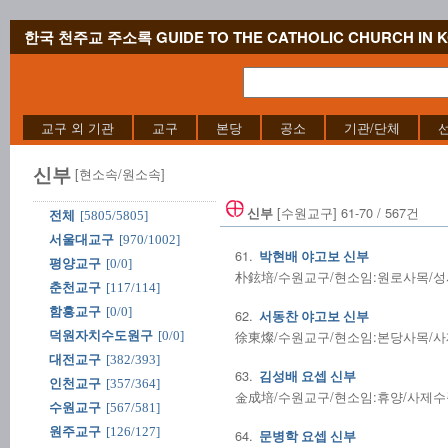
한국 천주교 주소록 GUIDE TO THE CATHOLIC CHURCH IN 
교구 외 기관
교구
본당
공소
기관/단체
신부
[현소속/원소속]
[수원교구] 61-70 / 567건
신부
전체
[5805/5805]
서울대교구
[970/1002]
61.
박현배 야고보 신부
평양교구
[0/0]
朴鉉培/수원교구/현소임:원로사목/성사전
춘천교구
[117/114]
함흥교구
[0/0]
62.
서동찬 야고보 신부
徐東燦/수원교구/현소임:본당사목/사제수품
덕원자치수도원구
[0/0]
대전교구
[382/393]
63.
김성배 요셉 신부
인천교구
[357/364]
金成培/수원교구/현소임:휴양/사제수품:1
수원교구
[567/581]
원주교구
[126/127]
64.
문병학 요셉 신부