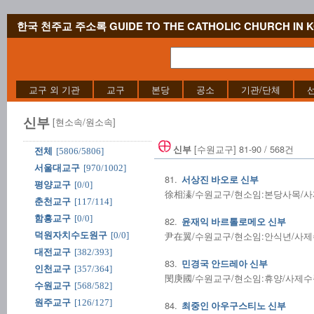
한국 천주교 주소록 GUIDE TO THE CATHOLIC CHURCH IN 
교구 외 기관
교구
본당
공소
기관/단체
신부
[현소속/원소속]
[수원교구] 81-90 / 568건
신부
전체
[5806/5806]
서울대교구
[970/1002]
81.
서상진 바오로 신부
평양교구
[0/0]
徐相溱/수원교구/현소임:본당사목/사제수품
춘천교구
[117/114]
함흥교구
[0/0]
82.
윤재익 바르톨로메오 신부
尹在翼/수원교구/현소임:안식년/사제수품:
덕원자치수도원구
[0/0]
대전교구
[382/393]
83.
민경국 안드레아 신부
인천교구
[357/364]
閔庚國/수원교구/현소임:휴양/사제수품:1
수원교구
[568/582]
원주교구
[126/127]
84.
최중인 아우구스티노 신부