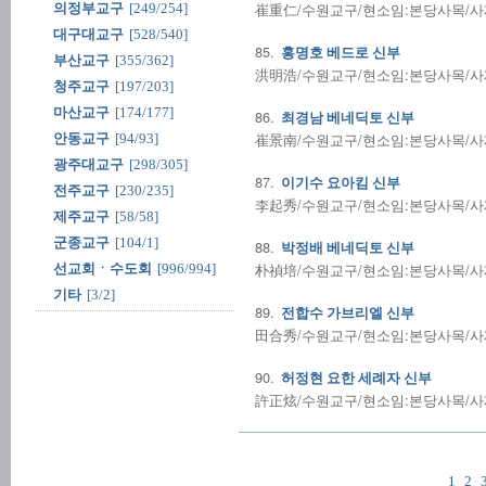
崔重仁/수원교구/현소임:본당사목/사제수품
의정부교구
[249/254]
대구대교구
[528/540]
85.
홍명호 베드로 신부
부산교구
[355/362]
洪明浩/수원교구/현소임:본당사목/사제수품
청주교구
[197/203]
마산교구
[174/177]
86.
최경남 베네딕토 신부
崔景南/수원교구/현소임:본당사목/사제수품
안동교구
[94/93]
광주대교구
[298/305]
87.
이기수 요아킴 신부
전주교구
[230/235]
李起秀/수원교구/현소임:본당사목/사제수품
제주교구
[58/58]
군종교구
[104/1]
88.
박정배 베네딕토 신부
朴禎培/수원교구/현소임:본당사목/사제수품
선교회ㆍ수도회
[996/994]
기타
[3/2]
89.
전합수 가브리엘 신부
田合秀/수원교구/현소임:본당사목/사제수품
90.
허정현 요한 세례자 신부
許正炫/수원교구/현소임:본당사목/사제수품
1
2