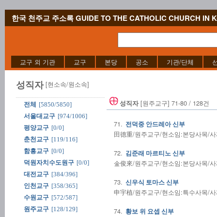
한국 천주교 주소록 GUIDE TO THE CATHOLIC CHURCH IN 
교구 외 기관
교구
본당
공소
기관/단체
성직자
[현소속/원소속]
[원주교구] 71-80 / 128건
성직자
전체
[5850/5850]
서울대교구
[974/1006]
71.
전덕중 안드레아 신부
평양교구
[0/0]
田德重/원주교구/현소임:본당사목/사제수품
춘천교구
[119/116]
함흥교구
[0/0]
72.
김준래 마르티노 신부
金俊來/원주교구/현소임:본당사목/사제수품
덕원자치수도원구
[0/0]
대전교구
[384/396]
73.
신우식 토마스 신부
인천교구
[358/365]
申宇植/원주교구/현소임:특수사목/사제수품
수원교구
[572/587]
원주교구
[128/129]
74.
황보 위 요셉 신부