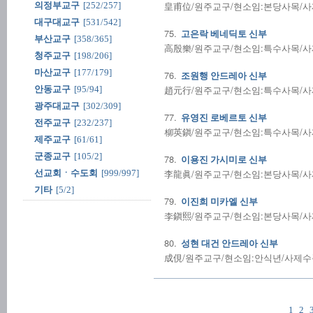
皇甫位/원주교구/현소임:본당사목/사제수품
의정부교구
[252/257]
대구대교구
[531/542]
75.
고은락 베네딕토 신부
부산교구
[358/365]
高殷樂/원주교구/현소임:특수사목/사제수품
청주교구
[198/206]
마산교구
[177/179]
76.
조원행 안드레아 신부
趙元行/원주교구/현소임:특수사목/사제수품
안동교구
[95/94]
광주대교구
[302/309]
77.
유영진 로베르토 신부
전주교구
[232/237]
柳英鎭/원주교구/현소임:특수사목/사제수품
제주교구
[61/61]
군종교구
[105/2]
78.
이용진 가시미로 신부
李龍眞/원주교구/현소임:본당사목/사제수
선교회ㆍ수도회
[999/997]
기타
[5/2]
79.
이진희 미카엘 신부
李鎭熙/원주교구/현소임:본당사목/사제수품
80.
성현 대건 안드레아 신부
成俔/원주교구/현소임:안식년/사제수품:2
1
2