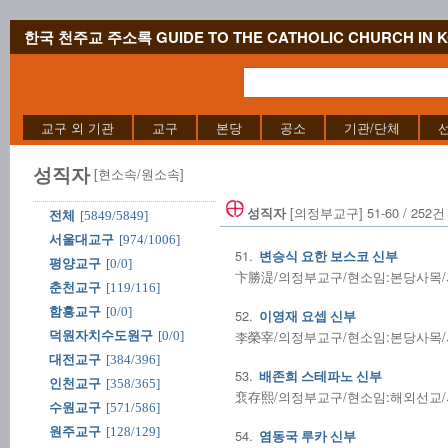
한국 천주교 주소록 GUIDE TO THE CATHOLIC CHURCH IN 
교구 외 기관
교구
본당
공소
기관/단체
성직자
[현소속/원소속]
[의정부교구] 51-60 / 252건
성직자
전체
[5849/5849]
서울대교구
[974/1006]
51.
변승식 요한 보스코 신부
평양교구
[0/0]
卞勝湜/의정부교구/현소임:본당사목/사제
춘천교구
[119/116]
함흥교구
[0/0]
52.
이영재 요셉 신부
李榮宰/의정부교구/현소임:본당사목/사제
덕원자치수도원구
[0/0]
대전교구
[384/396]
53.
배존희 스테파노 신부
인천교구
[358/365]
裵存熙/의정부교구/현소임:해외선교/사
수원교구
[571/586]
원주교구
[128/129]
54.
염동국 루카 신부