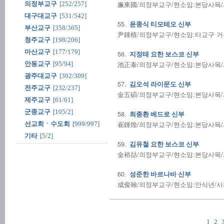
廉東國/의정부교구/현소임:본당사목/사
의정부교구
[252/257]
대구대교구
[531/542]
55.
윤종식 티모테오 신부
부산교구
[358/365]
尹鍾植/의정부교구/현소임:타교구 거주
청주교구
[198/206]
마산교구
[177/179]
56.
지정태 요한 보스코 신부
池正泰/의정부교구/현소임:본당사목/사
안동교구
[95/94]
광주대교구
[302/309]
57.
김오석 라이문도 신부
전주교구
[232/237]
金五碩/의정부교구/현소임:본당사목/사제
제주교구
[61/61]
군종교구
[105/2]
58.
최종환 베드로 신부
崔鍾煥/의정부교구/현소임:본당사목/사제
선교회ㆍ수도회
[999/997]
기타
[5/2]
59.
김유철 요한 보스코 신부
金裕喆/의정부교구/현소임:본당사목/사제
60.
성준한 바르나바 신부
成俊翰/의정부교구/현소임:안식년/사제수품
1
2