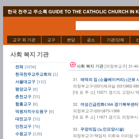
한국 천주교 주소록 GUIDE TO THE CATHOLIC CHURCH IN 
교구 외 기관
교구
본당
공소
기관/단체
사회 복지 기관
[의정부교구] 31-40 
사회 복지 기관
전체
[1056]
한국천주교주교회의
[2]
31.
애덕의 집 (소울베이커리) (근로 
서울대교구
[132]
의정부교구/(031)제과실 (031)962-58
평양교구
[0]
[대 표 주 소] 10271 경기도 고양시 
춘천교구
[55]
32.
함흥교구
[0]
여성긴급전화1366 경기북부센터 
의정부교구/(031)873-1366
덕원자치수도원구
[0]
[대 표 주 소] 11671 경기도 의정부시 
대전교구
[55]
인천교구
[76]
33.
우양의집 (노인요양시설)
수원교구
[120]
의정부교구/책임자 이희숙 미리암 수녀/(0