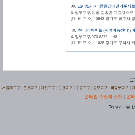
39.
조이빌리지 (중증장애인거주시설)
의정부교구/원장 김종민 프란치스코 하비에
[대 표 주 소] 10948 경기도 파주시 
40.
천국의 아이들 (지역아동센터) (
의정부교구/070-8276-1148
[대 표 주 소] 11925 경기도 구리시 
교
서울대교구
|
춘천교구
|
대전교구
|
인천교구
|
수원교구
|
원주교구
|
의정부교구
|
온라인 주소록 소개
온라
|
Copyright ⓒ