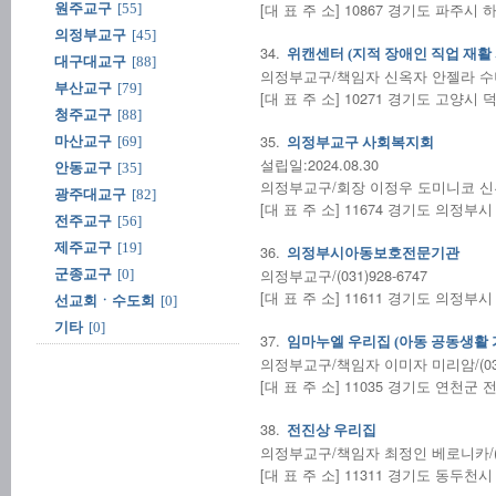
[대 표 주 소] 10867 경기도 파주시 하
원주교구
[55]
의정부교구
[45]
34.
위캔센터 (지적 장애인 직업 재활 
대구대교구
[88]
의정부교구/책임자 신옥자 안젤라 수녀/(0
부산교구
[79]
[대 표 주 소] 10271 경기도 고양시 
청주교구
[88]
35.
마산교구
[69]
의정부교구 사회복지회
설립일:2024.08.30
안동교구
[35]
의정부교구/회장 이정우 도미니코 신부/(0
광주대교구
[82]
[대 표 주 소] 11674 경기도 의정부
전주교구
[56]
제주교구
[19]
36.
의정부시아동보호전문기관
의정부교구/(031)928-6747
군종교구
[0]
[대 표 주 소] 11611 경기도 의정부시 
선교회ㆍ수도회
[0]
기타
[0]
37.
임마누엘 우리집 (아동 공동생활 가
의정부교구/책임자 이미자 미리암/(031)
[대 표 주 소] 11035 경기도 연천군 
38.
전진상 우리집
의정부교구/책임자 최정인 베로니카/(031
[대 표 주 소] 11311 경기도 동두천시 