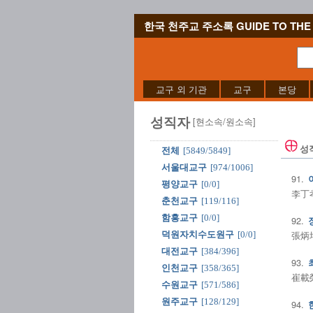
한국 천주교 주소록 GUIDE TO THE 
교구 외 기관
교구
본당
성직자
[현소속/원소속]
성
전체
[5849/5849]
서울대교구
[974/1006]
91.
평양교구
[0/0]
李丁孝
춘천교구
[119/116]
함흥교구
[0/0]
92.
張炳培
덕원자치수도원구
[0/0]
대전교구
[384/396]
93.
인천교구
[358/365]
崔載榮
수원교구
[571/586]
원주교구
[128/129]
94.