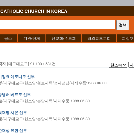
CATHOLIC CHURCH IN KOREA
공소
기관/단체
선교회/수도회
해외교포교회
피정/
[대구대교구] 91-100 / 531건
직자
이정효 예로니모 신부
/대구대교구/현소임:원로사목/성사전담/사제수품:1988.06.30
장병배 베드로 신부
/대구대교구/현소임:본당사목/사제수품:1988.06.30
최재영 시몬 신부
/대구대교구/현소임:본당사목/사제수품:1988.06.30
한재상 요한 신부