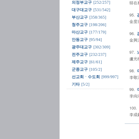
韓在相
의정부교구
[252/257]
대구대교구
[531/542]
95.
부산교구
[358/365]
金度律
청주교구
[198/206]
마산교구
[177/179]
96.
金興洙
안동교구
[95/94]
광주대교구
[302/309]
97.
전주교구
[232/237]
盧光樹
제주교구
[61/61]
군종교구
[105/2]
98.
李敬洙
선교회ㆍ수도회
[999/997]
기타
[5/2]
99.
李尙洛
100.
李成釦