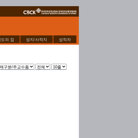
기도의 집
성지/사적지
성직자