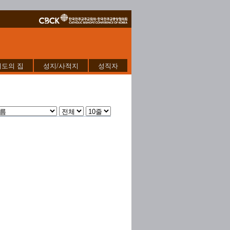
기도의 집
성지/사적지
성직자