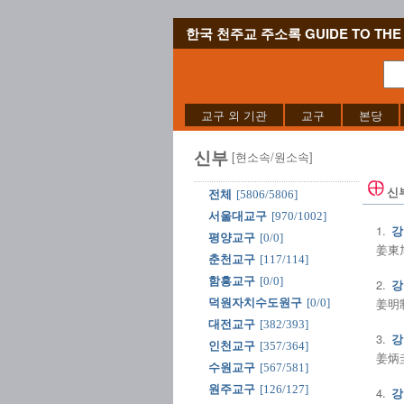
한국 천주교 주소록 GUIDE TO THE 
교구 외 기관
교구
본당
신부
[현소속/원소속]
신
전체
[5806/5806]
서울대교구
[970/1002]
1.
강
평양교구
[0/0]
姜東旭
춘천교구
[117/114]
함흥교구
[0/0]
2.
강
姜明制
덕원자치수도원구
[0/0]
대전교구
[382/393]
3.
강
인천교구
[357/364]
姜炳圭
수원교구
[567/581]
원주교구
[126/127]
4.
강