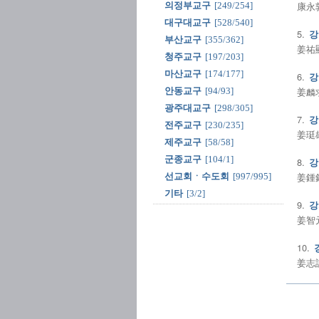
康永敦
의정부교구
[249/254]
대구대교구
[528/540]
5.
강
부산교구
[355/362]
姜祐顯
청주교구
[197/203]
마산교구
[174/177]
6.
강
姜麟求
안동교구
[94/93]
광주대교구
[298/305]
7.
강
전주교구
[230/235]
姜珽雄
제주교구
[58/58]
군종교구
[104/1]
8.
강
姜鍾錫
선교회ㆍ수도회
[997/995]
기타
[3/2]
9.
강
姜智元
10.
姜志訓