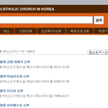
CATHOLIC CHURCH IN KOREA
공소
기관/단체
선교회/수도회
해외교포교회
피정/
[부산교구] 1-10 / 355건
부
동욱 요한 세례자 신부
/부산교구/현소임:특수사목/사제수품:2010.12.29
명제 하상바오로 신부
/부산교구/현소임:본당사목/사제수품:2026.01.09
병규 야고보 신부
/부산교구/현소임:특수사목/사제수품:1998.02.07
영돈 라우렌시오 신부