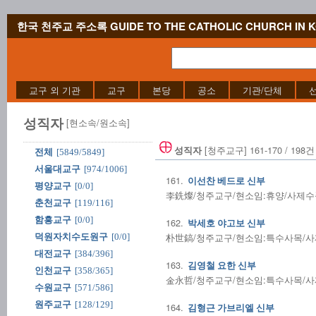
한국 천주교 주소록 GUIDE TO THE CATHOLIC CHURCH IN 
교구 외 기관
교구
본당
공소
기관/단체
성직자
[현소속/원소속]
[청주교구] 161-170 / 198건
성직자
전체
[5849/5849]
서울대교구
[974/1006]
161.
이선찬 베드로 신부
평양교구
[0/0]
李銑燦/청주교구/현소임:휴양/사제수품:2
춘천교구
[119/116]
함흥교구
[0/0]
162.
박세호 야고보 신부
朴世鎬/청주교구/현소임:특수사목/사제수품
덕원자치수도원구
[0/0]
대전교구
[384/396]
163.
김영철 요한 신부
인천교구
[358/365]
金永哲/청주교구/현소임:특수사목/사제수품
수원교구
[571/586]
원주교구
[128/129]
164.
김형근 가브리엘 신부