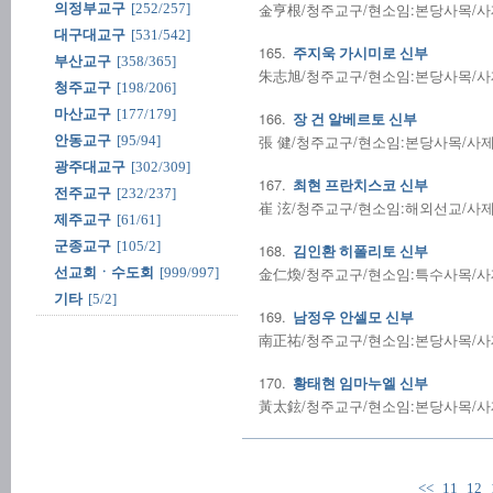
金亨根/청주교구/현소임:본당사목/사제수품
의정부교구
[252/257]
대구대교구
[531/542]
165.
주지욱 가시미로 신부
부산교구
[358/365]
朱志旭/청주교구/현소임:본당사목/사제수품
청주교구
[198/206]
마산교구
[177/179]
166.
장 건 알베르토 신부
張 健/청주교구/현소임:본당사목/사제수품
안동교구
[95/94]
광주대교구
[302/309]
167.
최현 프란치스코 신부
전주교구
[232/237]
崔 泫/청주교구/현소임:해외선교/사제수품
제주교구
[61/61]
군종교구
[105/2]
168.
김인환 히폴리토 신부
金仁煥/청주교구/현소임:특수사목/사제수품
선교회ㆍ수도회
[999/997]
기타
[5/2]
169.
남정우 안셀모 신부
南正祐/청주교구/현소임:본당사목/사제수품
170.
황태현 임마누엘 신부
黃太鉉/청주교구/현소임:본당사목/사제수품
<<
11
12