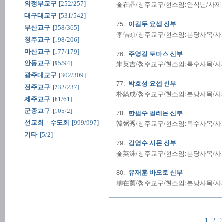
金在晶/청주교구/현소임:안식년/사제수품:
의정부교구
[252/257]
대구대교구
[531/542]
75.
이길두 요셉 신부
부산교구
[358/365]
李佶頭/청주교구/현소임:본당사목/사제수품
청주교구
[198/206]
마산교구
[177/179]
76.
주영길 토마스 신부
朱英吉/청주교구/현소임:특수사목/사제수품
안동교구
[95/94]
광주대교구
[302/309]
77.
박호성 요셉 신부
전주교구
[232/237]
朴鎬成/청주교구/현소임:본당사목/사제수품
제주교구
[61/61]
군종교구
[105/2]
78.
한필수 필레몬 신부
韓弼秀/청주교구/현소임:특수사목/사제수품
선교회ㆍ수도회
[999/997]
기타
[5/2]
79.
김영수 시몬 신부
金英洙/청주교구/현소임:본당사목/사제수품
80.
유재훈 바오로 신부
柳在薰/청주교구/현소임:본당사목/사제수품
1
2