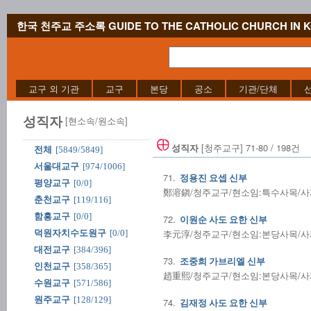
한국 천주교 주소록 GUIDE TO THE CATHOLIC CHURCH IN 
교구 외 기관
교구
본당
공소
기관/단체
성직자
[현소속/원소속]
[청주교구] 71-80 / 198건
성직자
전체
[5849/5849]
서울대교구
[974/1006]
71.
정용진 요셉 신부
평양교구
[0/0]
鄭溶鎭/청주교구/현소임:특수사목/사제수품
춘천교구
[119/116]
함흥교구
[0/0]
72.
이원순 사도 요한 신부
李元淳/청주교구/현소임:본당사목/사제수품
덕원자치수도원구
[0/0]
대전교구
[384/396]
73.
조중희 가브리엘 신부
인천교구
[358/365]
趙重熙/청주교구/현소임:본당사목/사제수품
수원교구
[571/586]
원주교구
[128/129]
74.
김재정 사도 요한 신부